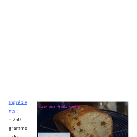
Ingrédie
nts :
– 250
gramme
s de