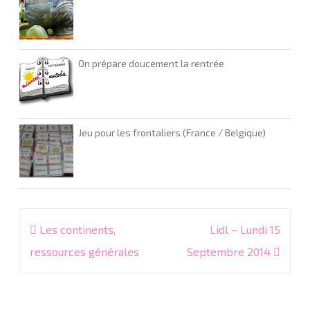
On prépare doucement la rentrée
Jeu pour les frontaliers (France / Belgique)
Navigation
Les continents,
Lidl – Lundi 15
de
ressources générales
Septembre 2014
l’article