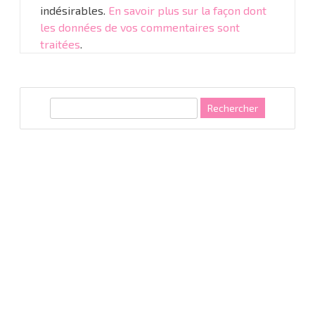
indésirables.
En savoir plus sur la façon dont
les données de vos commentaires sont
traitées
.
R
e
c
h
e
r
c
h
e
r