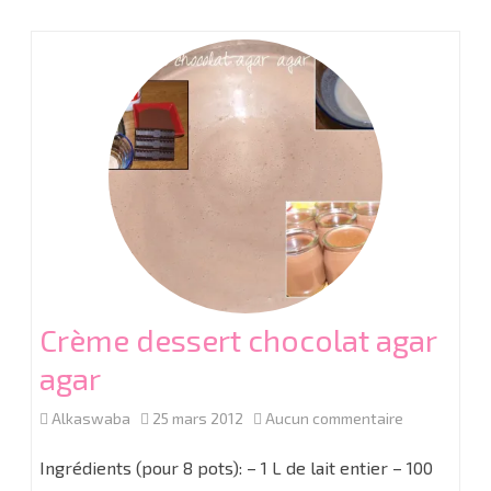
Coco
Crème dessert chocolat agar
agar
sur
Alkaswaba
25 mars 2012
Aucun commentaire
Crème
Ingrédients (pour 8 pots): – 1 L de lait entier – 100