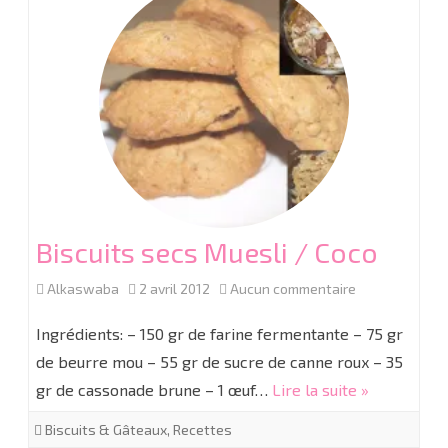
Biscuits secs Muesli / Coco
sur
Alkaswaba
2 avril 2012
Aucun commentaire
Biscuits
Ingrédients: – 150 gr de farine fermentante – 75 gr
secs
de beurre mou – 55 gr de sucre de canne roux – 35
gr de cassonade brune – 1 œuf…
Lire la suite »
Muesli
/
Biscuits & Gâteaux
,
Recettes