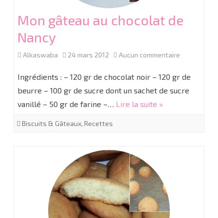
Mon gâteau au chocolat de
Nancy
sur
Alkaswaba
24 mars 2012
Aucun commentaire
Mon
Ingrédients : – 120 gr de chocolat noir – 120 gr de
gâteau
beurre – 100 gr de sucre dont un sachet de sucre
vanillé – 50 gr de farine –…
Lire la suite »
au
chocolat
Biscuits & Gâteaux
,
Recettes
de
Nancy