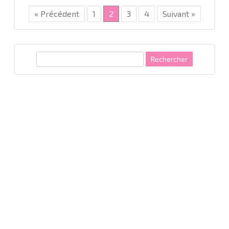
« Précédent
1
2
3
4
Suivant »
R
e
c
h
e
r
c
h
e
r