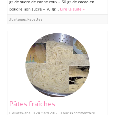
dessert
gr de sucre de canne roux – 50 gr de cacao en
poudre non sucré – 70 gr…
Lire la suite »
chocolat
agar
Laitages
,
Recettes
agar
Pâtes fraîches
sur
Alkaswaba
24 mars 2012
Aucun commentaire