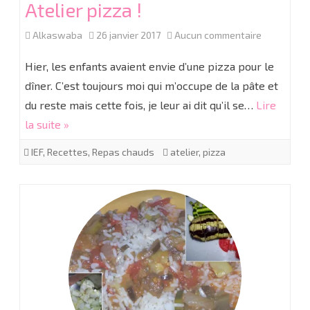
Atelier pizza !
sur
Alkaswaba
26 janvier 2017
Aucun commentaire
Atelier
Hier, les enfants avaient envie d’une pizza pour le
pizza
dîner. C’est toujours moi qui m’occupe de la pâte et
du reste mais cette fois, je leur ai dit qu’il se…
Lire
!
la suite »
IEF
,
Recettes
,
Repas chauds
atelier
,
pizza