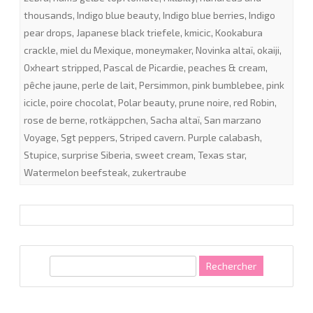
thousands
,
Indigo blue beauty
,
Indigo blue berries
,
Indigo
pear drops
,
Japanese black triefele
,
kmicic
,
Kookabura
crackle
,
miel du Mexique
,
moneymaker
,
Novinka altaï
,
okaiji
,
Oxheart stripped
,
Pascal de Picardie
,
peaches & cream
,
pêche jaune
,
perle de lait
,
Persimmon
,
pink bumblebee
,
pink
icicle
,
poire chocolat
,
Polar beauty
,
prune noire
,
red Robin
,
rose de berne
,
rotkäppchen
,
Sacha altaï
,
San marzano
Voyage
,
Sgt peppers
,
Striped cavern. Purple calabash
,
Stupice
,
surprise Siberia
,
sweet cream
,
Texas star
,
Watermelon beefsteak
,
zukertraube
R
e
c