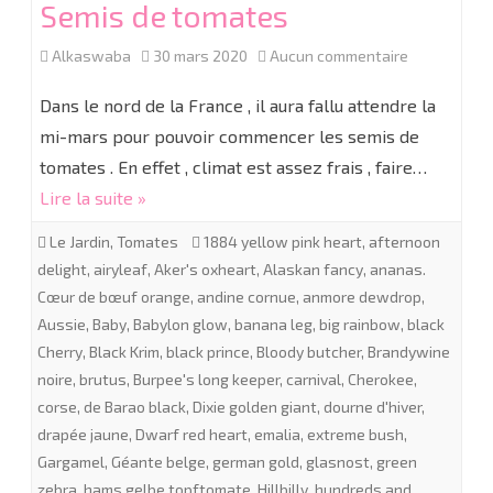
Semis de tomates
sur
Alkaswaba
30 mars 2020
Aucun commentaire
Semis
Dans le nord de la France , il aura fallu attendre la
de
mi-mars pour pouvoir commencer les semis de
tomates . En effet , climat est assez frais , faire…
tomates
Lire la suite »
Le Jardin
,
Tomates
1884 yellow pink heart
,
afternoon
delight
,
airyleaf
,
Aker's oxheart
,
Alaskan fancy
,
ananas.
Cœur de bœuf orange
,
andine cornue
,
anmore dewdrop
,
Aussie
,
Baby
,
Babylon glow
,
banana leg
,
big rainbow
,
black
Cherry
,
Black Krim
,
black prince
,
Bloody butcher
,
Brandywine
noire
,
brutus
,
Burpee's long keeper
,
carnival
,
Cherokee
,
corse
,
de Barao black
,
Dixie golden giant
,
dourne d'hiver
,
drapée jaune
,
Dwarf red heart
,
emalia
,
extreme bush
,
Gargamel
,
Géante belge
,
german gold
,
glasnost
,
green
zebra
,
hams gelbe topftomate
,
Hillbilly
,
hundreds and