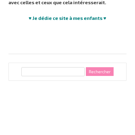
avec celles et ceux que cela intéresserait.
♥ Je dédie ce site à mes enfants ♥
R
e
c
h
e
r
c
h
e