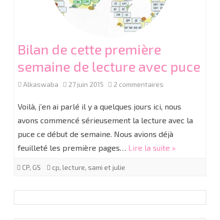
Bilan de cette première
semaine de lecture avec puce
sur
Alkaswaba
27 juin 2015
2 commentaires
Bilan
Voilà, j’en ai parlé il y a quelques jours ici, nous
de
avons commencé sérieusement la lecture avec la
puce ce début de semaine. Nous avions déjà
cette
feuilleté les première pages…
Lire la suite »
première
CP
,
GS
cp
,
lecture
,
sami et julie
semaine
de
lecture