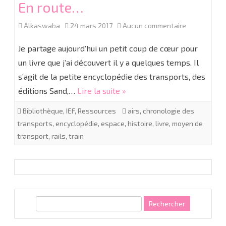
En route…
sur
Alkaswaba
24 mars 2017
Aucun commentaire
En
Je partage aujourd’hui un petit coup de cœur pour
route…
un livre que j’ai découvert il y a quelques temps. Il
s’agit de la petite encyclopédie des transports, des
éditions Sand,…
Lire la suite »
Bibliothèque
,
IEF
,
Ressources
airs
,
chronologie des
transports
,
encyclopédie
,
espace
,
histoire
,
livre
,
moyen de
transport
,
rails
,
train
R
e