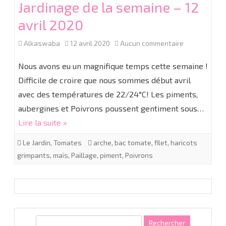
Jardinage de la semaine – 12
avril 2020
sur
Alkaswaba
12 avril 2020
Aucun commentaire
Jardinage
Nous avons eu un magnifique temps cette semaine !
de
Difficile de croire que nous sommes début avril
avec des températures de 22/24°C! Les piments,
la
aubergines et Poivrons poussent gentiment sous…
semaine
Lire la suite »
–
Le Jardin
,
Tomates
arche
,
bac tomate
,
filet
,
haricots
12
grimpants
,
maïs
,
Paillage
,
piment
,
Poivrons
avril
2020
R