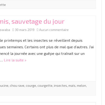
ette
is, sauvetage du jour
sur
aswaba
30 mars 2019
Aucun commentaire
Semis,
 le printemps et les insectes se réveillent depuis
sauvetage
ues semaines. Certains ont plus de mal que d’autres. J’ai
ncé la journée avec une guêpe qui traînait sur un
du
e…
Lire la suite »
jour
pucine
,
chou rave
,
courge
,
courgette
,
insectes
,
maïs
,
melon
,