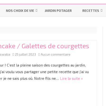
Aller
au
NOS CHOIX DE VIE
JARDIN POTAGER
RECETTES
contenu
LES INDISPENSABLES
LA MAISON
MES-PAINS-MAI
OMS – PRATIQUES UTILISÉES
POURQUOI ALLAITER ?
INSTRUCTION EN FAMILLE
BISCUITS & GÂT
PENDANT UN ACCOUCHEMENT
LES “ON DIT”
IEF
BONS PLANS
LAITAGES
NORMAL
cake / Galettes de courgettes
LE MATÉRIEL
RESSOURCES IEF
R
PRÉPARATION À LA NAISSANCE
sur
aswaba
25 juillet 2023
Aucun commentaire
LES COLIQUES
COUCHES LAVABLES
CYCLE 1
GR
TP
ACCOUCHER SANS PÉRIDURALE
Pancake
ur ! C’est la pleine saison des courgettes au jardin,
DIVERSIFICATION ALIMENTAIRE
LES LANGES
CYCLE 2
M
C
/
 j’ai voulu vous partager une petite recette que j’ai vu
PROJET DE NAISSANCE
r je ne sais plus où. Notre fils ne…
Lire la suite »
Galettes
LINGETTES LAVABLES ET LOTIONS
CYCLE 3
G
CE
C
LA CÉSARIENNE
de
LINIMENT OLÉO-CALCAIRE BIO
C
C
LE JOUR J
courgettes