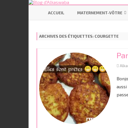
ACCUEIL
MATERNEMENT-VÔTRE
SE PRÉPARER
ARCHIVES DES ÉTIQUETTES:
COURGETTE
ALLAITEMENT
CODODO
Pan
PORTAGE
Alk
BÉBÉ ÉCOLO
Bonjo
aussi
passe