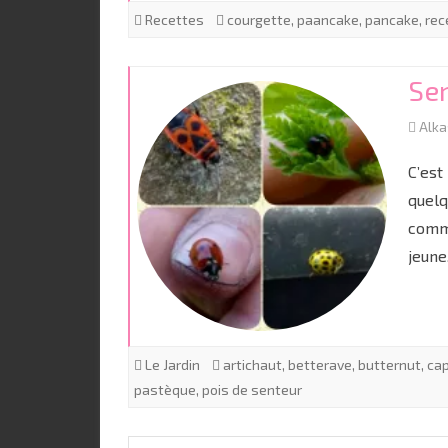
Recettes
courgette
,
paancake
,
pancake
,
rec
Sem
Alk
C’est
quelq
comme
jeun
Le Jardin
artichaut
,
betterave
,
butternut
,
ca
pastèque
,
pois de senteur