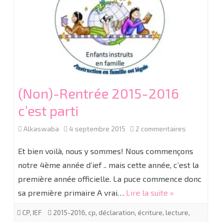
(Non)-Rentrée 2015-2016
c’est parti
sur
Alkaswaba
4 septembre 2015
2 commentaires
(Non)-
Et bien voilà, nous y sommes! Nous commençons
Rentrée
notre 4ème année d’ief .. mais cette année, c’est la
première année officielle. La puce commence donc
2015-
sa première primaire A vrai…
Lire la suite »
2016
CP
,
IEF
2015-2016
,
cp
,
déclaration
,
écriture
,
lecture
,
c’est