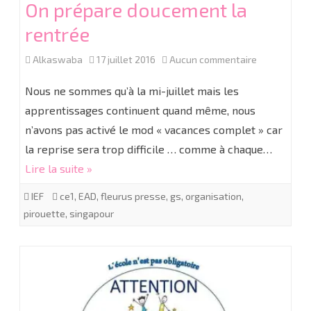
On prépare doucement la
rentrée
sur
Alkaswaba
17 juillet 2016
Aucun commentaire
On
Nous ne sommes qu’à la mi-juillet mais les
prépare
apprentissages continuent quand même, nous
n’avons pas activé le mod « vacances complet » car
doucement
la reprise sera trop difficile … comme à chaque…
la
Lire la suite »
rentrée
IEF
ce1
,
EAD
,
fleurus presse
,
gs
,
organisation
,
pirouette
,
singapour