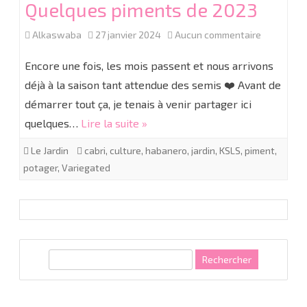
Quelques piments de 2023
sur
Alkaswaba
27 janvier 2024
Aucun commentaire
Quelques
Encore une fois, les mois passent et nous arrivons
piments
déjà à la saison tant attendue des semis ❤️ Avant de
démarrer tout ça, je tenais à venir partager ici
de
quelques…
Lire la suite »
2023
Le Jardin
cabri
,
culture
,
habanero
,
jardin
,
KSLS
,
piment
,
potager
,
Variegated
R
e
c