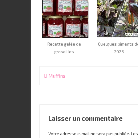
Recette gelée de
Quelques piments d
groseilles
2023
Navigation
Muffins
de
l’article
Laisser un commentaire
Votre adresse e-mail ne sera pas publiée.
Les