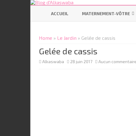
ACCUEIL
MATERNEMENT-VÔTRE
SE PRÉPARER
Home
»
Le Jardin
» Gelée de cassis
ALLAITEMENT
Gelée de cassis
CODODO
Alkaswaba
28 juin 2017
Aucun commentair
PORTAGE
BÉBÉ ÉCOLO