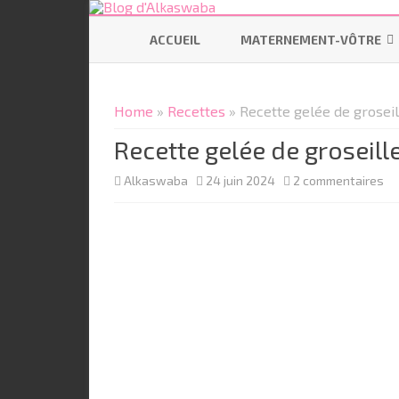
ACCUEIL
MATERNEMENT-VÔTRE
SE PRÉPARER
Home
»
Recettes
» Recette gelée de groseil
ALLAITEMENT
Recette gelée de groseill
CODODO
su
Alkaswaba
24 juin 2024
2 commentaires
PORTAGE
Re
BÉBÉ ÉCOLO
ge
de
gr