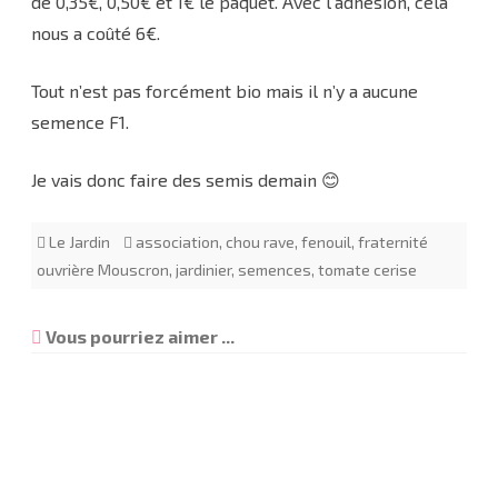
de 0,35€, 0,50€ et 1€ le paquet. Avec l’adhésion, cela
nous a coûté 6€.
Tout n’est pas forcément bio mais il n’y a aucune
semence F1.
Je vais donc faire des semis demain 😊
Le Jardin
association
,
chou rave
,
fenouil
,
fraternité
ouvrière Mouscron
,
jardinier
,
semences
,
tomate cerise
Vous pourriez aimer ...