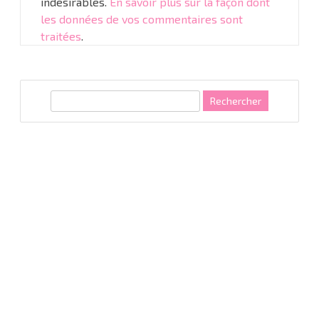
indésirables.
En savoir plus sur la façon dont
les données de vos commentaires sont
traitées
.
R
e
c
h
e
r
c
h
e
r