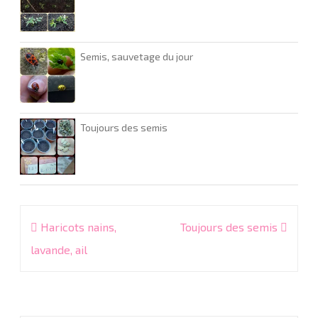
Semis, sauvetage du jour
Toujours des semis
Navigation
Haricots nains,
Toujours des semis
de
lavande, ail
l’article