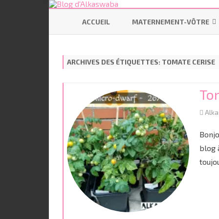
ACCUEIL
MATERNEMENT-VÔTRE
SE PRÉPARER
ARCHIVES DES ÉTIQUETTES:
TOMATE CERISE
ALLAITEMENT
CODODO
To
PORTAGE
Alk
BÉBÉ ÉCOLO
Bonjo
blog 
toujo