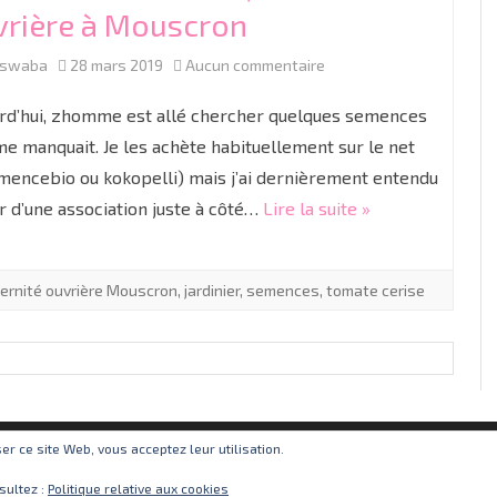
vrière à Mouscron
sur
aswaba
28 mars 2019
Aucun commentaire
Nouvelles
rd’hui, zhomme est allé chercher quelques semences
semences,
 me manquait. Je les achète habituellement sur le net
mencebio ou kokopelli) mais j’ai dernièrement entendu
fraternité
r d’une association juste à côté…
Lire la suite »
ouvrière
à
ternité ouvrière Mouscron
,
jardinier
,
semences
,
tomate cerise
Mouscron
iser ce site Web, vous acceptez leur utilisation.
sultez :
Politique relative aux cookies