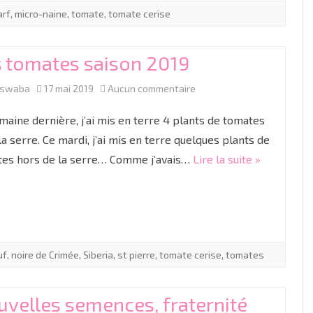
arf
,
micro-naine
,
tomate
,
tomate cerise
s tomates saison 2019
sur
aswaba
17 mai 2019
Aucun commentaire
Les
maine dernière, j’ai mis en terre 4 plants de tomates
tomates
la serre. Ce mardi, j’ai mis en terre quelques plants de
es hors de la serre… Comme j’avais…
Lire la suite »
saison
2019
uf
,
noire de Crimée
,
Siberia
,
st pierre
,
tomate cerise
,
tomates
velles semences, fraternité