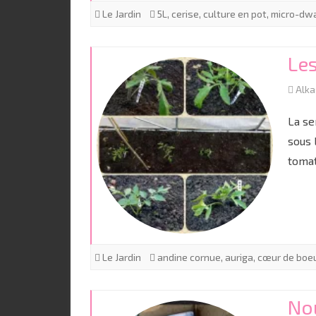
Le Jardin
5L
,
cerise
,
culture en pot
,
micro-dw
Le
Alk
La se
sous 
tomat
Le Jardin
andine cornue
,
auriga
,
cœur de boe
Nou