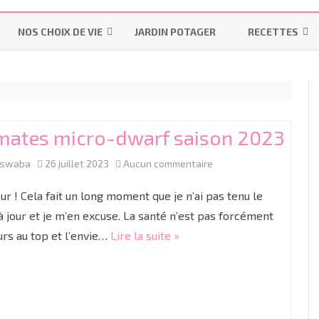
Aller
au
NOS CHOIX DE VIE
JARDIN POTAGER
RECETTES
contenu
LES INDISPENSABLES
LA MAISON
MES-PAINS-MAI
OMS – PRATIQUES UTILISÉES
POURQUOI ALLAITER ?
INSTRUCTION EN FAMILLE
BISCUITS & GÂT
PENDANT UN ACCOUCHEMENT
LES “ON DIT”
IEF
BONS PLANS
LAITAGES
NORMAL
mates micro-dwarf saison 2023
LE MATÉRIEL
RESSOURCES IEF
R
PRÉPARATION À LA NAISSANCE
sur
aswaba
26 juillet 2023
Aucun commentaire
LES COLIQUES
COUCHES LAVABLES
CYCLE 1
GR
TP
ACCOUCHER SANS PÉRIDURALE
Tomates
ur ! Cela fait un long moment que je n’ai pas tenu le
DIVERSIFICATION ALIMENTAIRE
LES LANGES
CYCLE 2
M
C
micro-
à jour et je m’en excuse. La santé n’est pas forcément
PROJET DE NAISSANCE
urs au top et l’envie…
Lire la suite »
dwarf
LINGETTES LAVABLES ET LOTIONS
CYCLE 3
G
CE
C
LA CÉSARIENNE
saison
LINIMENT OLÉO-CALCAIRE BIO
C
C
LE JOUR J
2023