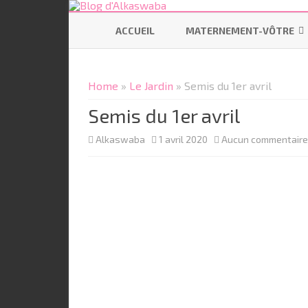
ACCUEIL
MATERNEMENT-VÔTRE
SE PRÉPARER
Home
»
Le Jardin
» Semis du 1er avril
ALLAITEMENT
Semis du 1er avril
CODODO
Alkaswaba
1 avril 2020
Aucun commentaire
PORTAGE
BÉBÉ ÉCOLO