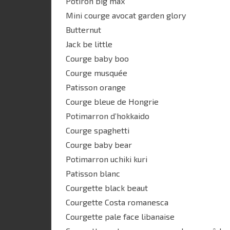
Potiron big max
Mini courge avocat garden glory
Butternut
Jack be little
Courge baby boo
Courge musquée
Patisson orange
Courge bleue de Hongrie
Potimarron d’hokkaido
Courge spaghetti
Courge baby bear
Potimarron uchiki kuri
Patisson blanc
Courgette black beaut
Courgette Costa romanesca
Courgette pale face libanaise