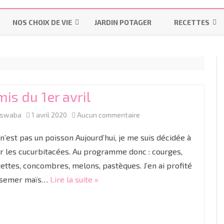
Aller
au
NOS CHOIX DE VIE
JARDIN POTAGER
RECETTES
contenu
LES INDISPENSABLES
LA MAISON
MES-PAINS-MAI
OMS – PRATIQUES UTILISÉES
POURQUOI ALLAITER ?
INSTRUCTION EN FAMILLE
BISCUITS & GÂT
PENDANT UN ACCOUCHEMENT
LES “ON DIT”
IEF
BONS PLANS
LAITAGES
NORMAL
is du 1er avril
LE MATÉRIEL
RESSOURCES IEF
R
PRÉPARATION À LA NAISSANCE
sur
aswaba
1 avril 2020
Aucun commentaire
LES COLIQUES
COUCHES LAVABLES
CYCLE 1
GR
TP
ACCOUCHER SANS PÉRIDURALE
Semis
 n’est pas un poisson Aujourd’hui, je me suis décidée à
DIVERSIFICATION ALIMENTAIRE
LES LANGES
CYCLE 2
M
C
du
 les cucurbitacées. Au programme donc : courges,
PROJET DE NAISSANCE
ettes, concombres, melons, pastèques. J’en ai profité
1er
LINGETTES LAVABLES ET LOTIONS
CYCLE 3
G
CE
C
LA CÉSARIENNE
 semer maïs…
Lire la suite »
avril
LINIMENT OLÉO-CALCAIRE BIO
C
C
LE JOUR J