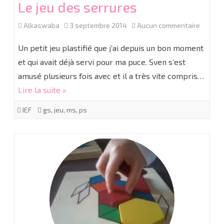
Le jeu des serrures
sur
Alkaswaba
3 septembre 2014
Aucun commentaire
Le
Un petit jeu plastifié que j’ai depuis un bon moment
jeu
et qui avait déjà servi pour ma puce. Sven s’est
amusé plusieurs fois avec et il a très vite compris…
des
Lire la suite »
serrure
IEF
gs
,
jeu
,
ms
,
ps