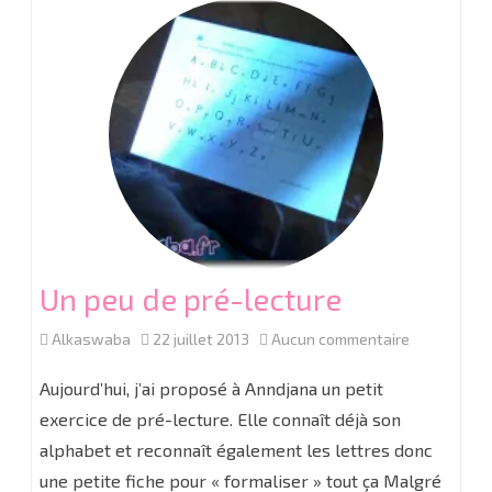
Un peu de pré-lecture
sur
Alkaswaba
22 juillet 2013
Aucun commentaire
Un
Aujourd’hui, j’ai proposé à Anndjana un petit
peu
exercice de pré-lecture. Elle connaît déjà son
alphabet et reconnaît également les lettres donc
de
une petite fiche pour « formaliser » tout ça Malgré
pré-