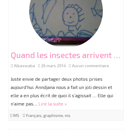
Quand les insectes arrivent …
sur
Alkaswaba
26 mars 2014
Aucun commentaire
Quand
Juste envie de partager deux photos prises
les
aujourd’hui. Anndjana nous a fait un joli dessin et
elle a en plus écrit de quoi il s’agissait … Elle qui
insectes
n’aime pas…
Lire la suite »
arrivent
MS
français
,
graphisme
,
ms
…