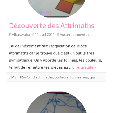
Découverte des Attrimaths
sur
Alkaswaba
12 avril 2014
Aucun commentaire
Découverte
J’ai dernièrement fait l’acquisition de blocs
des
attrimaths car je trouve que c’est un outils très
sympathique. On y aborde les formes, les couleurs,
Attrimaths
le fait de remettre les pièces au…
Lire la suite »
MS
,
TPS-PS
attrimaths
,
couleurs
,
formes
,
ms
,
tps