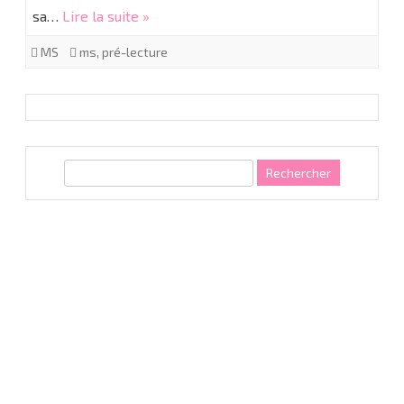
sa…
Lire la suite »
lecture
MS
ms
,
pré-lecture
R
e
c
h
e
r
c
h
e
r