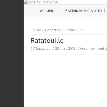
ACCUEIL
MATERNEMENT-VÔTRE
SE PRÉPARER
Home
»
Recettes
» Ratatouille
ALLAITEMENT
Ratatouille
CODODO
Alkaswaba
23 mars 2012
Aucun commentai
PORTAGE
BÉBÉ ÉCOLO