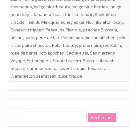
thousands
,
Indigo blue beauty
,
Indigo blue berries
,
Indigo
pear drops
,
Japanese black triefele
,
kmicic
,
Kookabura
crackle
,
miel du Mexique
,
moneymaker
,
Novinka altaï
,
okaiji
,
Oxheart stripped
,
Pascal de Picardie
,
peaches & cream
,
pêche jaune
,
perle de lait
,
Persimmon
,
pink bumblebee
,
pink
icicle
,
poire chocolat
,
Polar beauty
,
prune noire
,
red Robin
,
rose de berne
,
rotkäppchen
,
Sacha altaï
,
San marzano
Voyage
,
Sgt peppers
,
Striped cavern. Purple calabash
,
Stupice
,
surprise Siberia
,
sweet cream
,
Texas star
,
Watermelon beefsteak
,
zukertraube
R
e
c