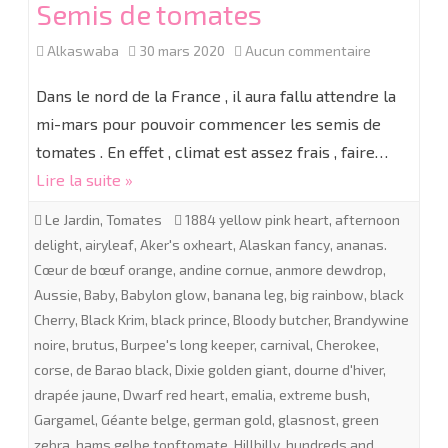
Semis de tomates
sur
Alkaswaba
30 mars 2020
Aucun commentaire
Semis
Dans le nord de la France , il aura fallu attendre la
de
mi-mars pour pouvoir commencer les semis de
tomates . En effet , climat est assez frais , faire…
tomates
Lire la suite »
Le Jardin
,
Tomates
1884 yellow pink heart
,
afternoon
delight
,
airyleaf
,
Aker's oxheart
,
Alaskan fancy
,
ananas.
Cœur de bœuf orange
,
andine cornue
,
anmore dewdrop
,
Aussie
,
Baby
,
Babylon glow
,
banana leg
,
big rainbow
,
black
Cherry
,
Black Krim
,
black prince
,
Bloody butcher
,
Brandywine
noire
,
brutus
,
Burpee's long keeper
,
carnival
,
Cherokee
,
corse
,
de Barao black
,
Dixie golden giant
,
dourne d'hiver
,
drapée jaune
,
Dwarf red heart
,
emalia
,
extreme bush
,
Gargamel
,
Géante belge
,
german gold
,
glasnost
,
green
zebra
,
hams gelbe topftomate
,
Hillbilly
,
hundreds and