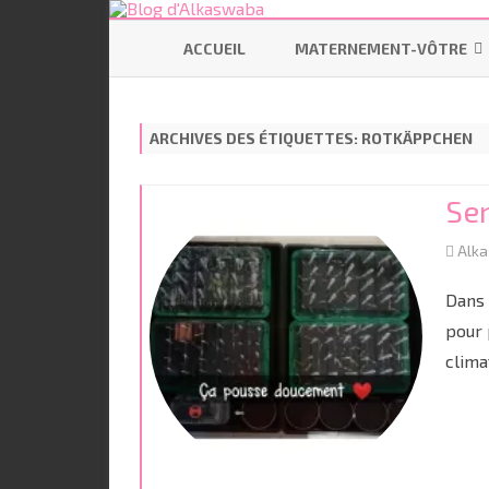
ACCUEIL
MATERNEMENT-VÔTRE
SE PRÉPARER
ARCHIVES DES ÉTIQUETTES:
ROTKÄPPCHEN
ALLAITEMENT
CODODO
Se
PORTAGE
Alk
BÉBÉ ÉCOLO
Dans 
pour 
clima