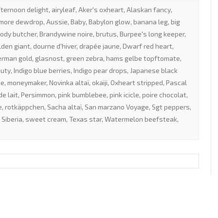
fternoon delight
,
airyleaf
,
Aker's oxheart
,
Alaskan fancy
,
more dewdrop
,
Aussie
,
Baby
,
Babylon glow
,
banana leg
,
big
oody butcher
,
Brandywine noire
,
brutus
,
Burpee's long keeper
,
lden giant
,
dourne d'hiver
,
drapée jaune
,
Dwarf red heart
,
erman gold
,
glasnost
,
green zebra
,
hams gelbe topftomate
,
auty
,
Indigo blue berries
,
Indigo pear drops
,
Japanese black
ue
,
moneymaker
,
Novinka altaï
,
okaiji
,
Oxheart stripped
,
Pascal
de lait
,
Persimmon
,
pink bumblebee
,
pink icicle
,
poire chocolat
,
e
,
rotkäppchen
,
Sacha altaï
,
San marzano Voyage
,
Sgt peppers
,
 Siberia
,
sweet cream
,
Texas star
,
Watermelon beefsteak
,