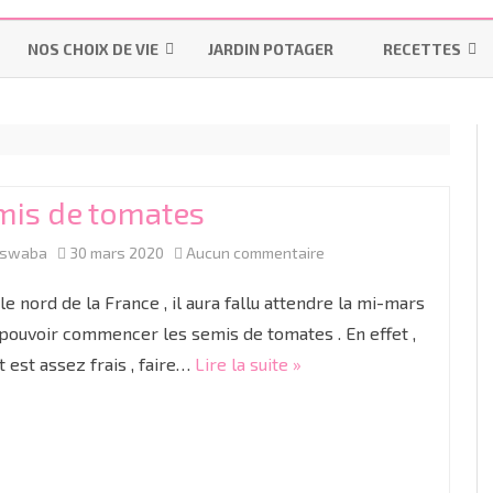
Aller
au
NOS CHOIX DE VIE
JARDIN POTAGER
RECETTES
contenu
LES INDISPENSABLES
LA MAISON
MES-PAINS-MAI
OMS – PRATIQUES UTILISÉES
POURQUOI ALLAITER ?
INSTRUCTION EN FAMILLE
BISCUITS & GÂT
PENDANT UN ACCOUCHEMENT
LES “ON DIT”
IEF
BONS PLANS
LAITAGES
NORMAL
mis de tomates
LE MATÉRIEL
RESSOURCES IEF
R
PRÉPARATION À LA NAISSANCE
sur
aswaba
30 mars 2020
Aucun commentaire
LES COLIQUES
COUCHES LAVABLES
CYCLE 1
GR
TP
ACCOUCHER SANS PÉRIDURALE
Semis
le nord de la France , il aura fallu attendre la mi-mars
DIVERSIFICATION ALIMENTAIRE
LES LANGES
CYCLE 2
M
C
de
pouvoir commencer les semis de tomates . En effet ,
PROJET DE NAISSANCE
t est assez frais , faire…
Lire la suite »
tomates
LINGETTES LAVABLES ET LOTIONS
CYCLE 3
G
CE
C
LA CÉSARIENNE
LINIMENT OLÉO-CALCAIRE BIO
C
C
LE JOUR J