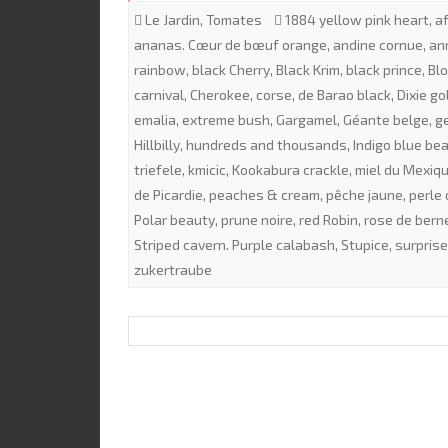
Le Jardin
,
Tomates
1884 yellow pink heart
,
a
ananas. Cœur de bœuf orange
,
andine cornue
,
an
rainbow
,
black Cherry
,
Black Krim
,
black prince
,
Bl
carnival
,
Cherokee
,
corse
,
de Barao black
,
Dixie go
emalia
,
extreme bush
,
Gargamel
,
Géante belge
,
g
Hillbilly
,
hundreds and thousands
,
Indigo blue be
triefele
,
kmicic
,
Kookabura crackle
,
miel du Mexiq
de Picardie
,
peaches & cream
,
pêche jaune
,
perle 
Polar beauty
,
prune noire
,
red Robin
,
rose de bern
Striped cavern. Purple calabash
,
Stupice
,
surprise
zukertraube