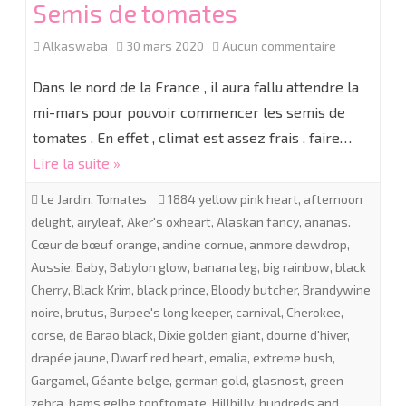
Semis de tomates
sur
Alkaswaba
30 mars 2020
Aucun commentaire
Semis
Dans le nord de la France , il aura fallu attendre la
de
mi-mars pour pouvoir commencer les semis de
tomates . En effet , climat est assez frais , faire…
tomates
Lire la suite »
Le Jardin
,
Tomates
1884 yellow pink heart
,
afternoon
delight
,
airyleaf
,
Aker's oxheart
,
Alaskan fancy
,
ananas.
Cœur de bœuf orange
,
andine cornue
,
anmore dewdrop
,
Aussie
,
Baby
,
Babylon glow
,
banana leg
,
big rainbow
,
black
Cherry
,
Black Krim
,
black prince
,
Bloody butcher
,
Brandywine
noire
,
brutus
,
Burpee's long keeper
,
carnival
,
Cherokee
,
corse
,
de Barao black
,
Dixie golden giant
,
dourne d'hiver
,
drapée jaune
,
Dwarf red heart
,
emalia
,
extreme bush
,
Gargamel
,
Géante belge
,
german gold
,
glasnost
,
green
zebra
,
hams gelbe topftomate
,
Hillbilly
,
hundreds and