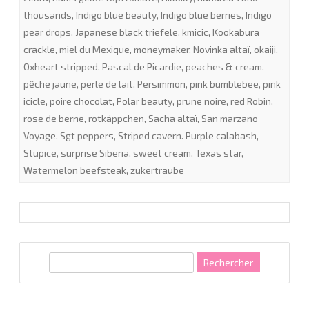
thousands
,
Indigo blue beauty
,
Indigo blue berries
,
Indigo
pear drops
,
Japanese black triefele
,
kmicic
,
Kookabura
crackle
,
miel du Mexique
,
moneymaker
,
Novinka altaï
,
okaiji
,
Oxheart stripped
,
Pascal de Picardie
,
peaches & cream
,
pêche jaune
,
perle de lait
,
Persimmon
,
pink bumblebee
,
pink
icicle
,
poire chocolat
,
Polar beauty
,
prune noire
,
red Robin
,
rose de berne
,
rotkäppchen
,
Sacha altaï
,
San marzano
Voyage
,
Sgt peppers
,
Striped cavern. Purple calabash
,
Stupice
,
surprise Siberia
,
sweet cream
,
Texas star
,
Watermelon beefsteak
,
zukertraube
R
e
c