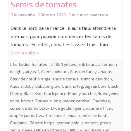
Semis de tomates
sur
Alkaswaba
30 mars 2020
Aucun commentaire
Semis
Dans le nord de la France , il aura fallu attendre la
de
mi-mars pour pouvoir commencer les semis de
tomates . En effet , climat est assez frais , faire…
tomates
Lire la suite »
Le Jardin
,
Tomates
1884 yellow pink heart
,
afternoon
delight
,
airyleaf
,
Aker's oxheart
,
Alaskan fancy
,
ananas.
Cœur de bœuf orange
,
andine cornue
,
anmore dewdrop
,
Aussie
,
Baby
,
Babylon glow
,
banana leg
,
big rainbow
,
black
Cherry
,
Black Krim
,
black prince
,
Bloody butcher
,
Brandywine
noire
,
brutus
,
Burpee's long keeper
,
carnival
,
Cherokee
,
corse
,
de Barao black
,
Dixie golden giant
,
dourne d'hiver
,
drapée jaune
,
Dwarf red heart
,
emalia
,
extreme bush
,
Gargamel
,
Géante belge
,
german gold
,
glasnost
,
green
zebra
,
hams gelbe topftomate
,
Hillbilly
,
hundreds and