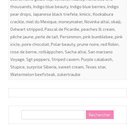
thousands
,
Indigo blue beauty
,
Indigo blue berries
,
Indigo
pear drops
,
Japanese black triefele
,
kmicic
,
Kookabura
crackle
,
miel du Mexique
,
moneymaker
,
Novinka altaï
,
okaiji
,
Oxheart stripped
,
Pascal de Picardie
,
peaches & cream
,
pêche jaune
,
perle de lait
,
Persimmon
,
pink bumblebee
,
pink
icicle
,
poire chocolat
,
Polar beauty
,
prune noire
,
red Robin
,
rose de berne
,
rotkäppchen
,
Sacha altaï
,
San marzano
Voyage
,
Sgt peppers
,
Striped cavern. Purple calabash
,
Stupice
,
surprise Siberia
,
sweet cream
,
Texas star
,
Watermelon beefsteak
,
zukertraube
R
e
c