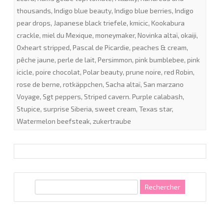
thousands
,
Indigo blue beauty
,
Indigo blue berries
,
Indigo
pear drops
,
Japanese black triefele
,
kmicic
,
Kookabura
crackle
,
miel du Mexique
,
moneymaker
,
Novinka altaï
,
okaiji
,
Oxheart stripped
,
Pascal de Picardie
,
peaches & cream
,
pêche jaune
,
perle de lait
,
Persimmon
,
pink bumblebee
,
pink
icicle
,
poire chocolat
,
Polar beauty
,
prune noire
,
red Robin
,
rose de berne
,
rotkäppchen
,
Sacha altaï
,
San marzano
Voyage
,
Sgt peppers
,
Striped cavern. Purple calabash
,
Stupice
,
surprise Siberia
,
sweet cream
,
Texas star
,
Watermelon beefsteak
,
zukertraube
R
e
c