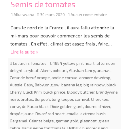
Semis de tomates
sur
Alkaswaba
30 mars 2020
Aucun commentaire
Semis
Dans le nord de la France , il aura fallu attendre la
de
mi-mars pour pouvoir commencer les semis de
tomates . En effet , climat est assez frais , faire…
tomates
Lire la suite »
Le Jardin
,
Tomates
1884 yellow pink heart
,
afternoon
delight
,
airyleaf
,
Aker's oxheart
,
Alaskan fancy
,
ananas.
Cœur de bœuf orange
,
andine cornue
,
anmore dewdrop
,
Aussie
,
Baby
,
Babylon glow
,
banana leg
,
big rainbow
,
black
Cherry
,
Black Krim
,
black prince
,
Bloody butcher
,
Brandywine
noire
,
brutus
,
Burpee's long keeper
,
carnival
,
Cherokee
,
corse
,
de Barao black
,
Dixie golden giant
,
dourne d'hiver
,
drapée jaune
,
Dwarf red heart
,
emalia
,
extreme bush
,
Gargamel
,
Géante belge
,
german gold
,
glasnost
,
green
zebra
,
hams gelbe topftomate
,
Hillbilly
,
hundreds and