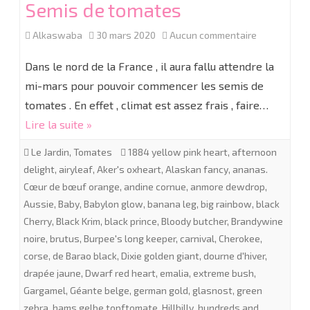
Semis de tomates
sur
Alkaswaba
30 mars 2020
Aucun commentaire
Semis
Dans le nord de la France , il aura fallu attendre la
de
mi-mars pour pouvoir commencer les semis de
tomates . En effet , climat est assez frais , faire…
tomates
Lire la suite »
Le Jardin
,
Tomates
1884 yellow pink heart
,
afternoon
delight
,
airyleaf
,
Aker's oxheart
,
Alaskan fancy
,
ananas.
Cœur de bœuf orange
,
andine cornue
,
anmore dewdrop
,
Aussie
,
Baby
,
Babylon glow
,
banana leg
,
big rainbow
,
black
Cherry
,
Black Krim
,
black prince
,
Bloody butcher
,
Brandywine
noire
,
brutus
,
Burpee's long keeper
,
carnival
,
Cherokee
,
corse
,
de Barao black
,
Dixie golden giant
,
dourne d'hiver
,
drapée jaune
,
Dwarf red heart
,
emalia
,
extreme bush
,
Gargamel
,
Géante belge
,
german gold
,
glasnost
,
green
zebra
,
hams gelbe topftomate
,
Hillbilly
,
hundreds and