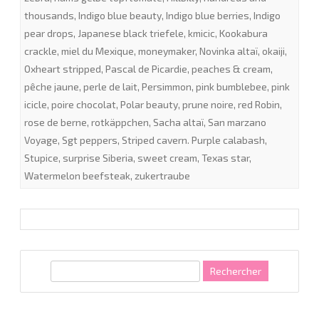
thousands
,
Indigo blue beauty
,
Indigo blue berries
,
Indigo
pear drops
,
Japanese black triefele
,
kmicic
,
Kookabura
crackle
,
miel du Mexique
,
moneymaker
,
Novinka altaï
,
okaiji
,
Oxheart stripped
,
Pascal de Picardie
,
peaches & cream
,
pêche jaune
,
perle de lait
,
Persimmon
,
pink bumblebee
,
pink
icicle
,
poire chocolat
,
Polar beauty
,
prune noire
,
red Robin
,
rose de berne
,
rotkäppchen
,
Sacha altaï
,
San marzano
Voyage
,
Sgt peppers
,
Striped cavern. Purple calabash
,
Stupice
,
surprise Siberia
,
sweet cream
,
Texas star
,
Watermelon beefsteak
,
zukertraube
R
e
c