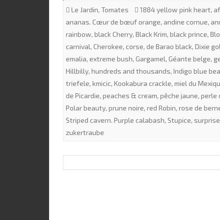
Le Jardin
,
Tomates
1884 yellow pink heart
,
a
ananas. Cœur de bœuf orange
,
andine cornue
,
an
rainbow
,
black Cherry
,
Black Krim
,
black prince
,
Bl
carnival
,
Cherokee
,
corse
,
de Barao black
,
Dixie go
emalia
,
extreme bush
,
Gargamel
,
Géante belge
,
g
Hillbilly
,
hundreds and thousands
,
Indigo blue be
triefele
,
kmicic
,
Kookabura crackle
,
miel du Mexiq
de Picardie
,
peaches & cream
,
pêche jaune
,
perle 
Polar beauty
,
prune noire
,
red Robin
,
rose de bern
Striped cavern. Purple calabash
,
Stupice
,
surprise
zukertraube