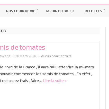
Aller
au
NOS CHOIX DE VIE
JARDIN POTAGER
RECETTES
contenu
LES INDISPENSABLES
LA MAISON
MES-PAINS-MAI
AUTY
OMS – PRATIQUES UTILISÉES
POURQUOI ALLAITER ?
INSTRUCTION EN FAMILLE
BISCUITS & GÂT
PENDANT UN ACCOUCHEMENT
LES “ON DIT”
IEF
BONS PLANS
LAITAGES
NORMAL
mis de tomates
LE MATÉRIEL
RESSOURCES IEF
R
PRÉPARATION À LA NAISSANCE
sur
aswaba
30 mars 2020
Aucun commentaire
LES COLIQUES
COUCHES LAVABLES
CYCLE 1
GR
TP
ACCOUCHER SANS PÉRIDURALE
Semis
le nord de la France , il aura fallu attendre la mi-mars
DIVERSIFICATION ALIMENTAIRE
LES LANGES
CYCLE 2
M
C
de
pouvoir commencer les semis de tomates . En effet ,
PROJET DE NAISSANCE
t est assez frais , faire…
Lire la suite »
tomates
LINGETTES LAVABLES ET LOTIONS
CYCLE 3
G
CE
C
LA CÉSARIENNE
LINIMENT OLÉO-CALCAIRE BIO
C
C
LE JOUR J