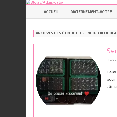
ACCUEIL
MATERNEMENT-VÔTRE
SE PRÉPARER
ARCHIVES DES ÉTIQUETTES:
INDIGO BLUE BE
ALLAITEMENT
CODODO
Se
PORTAGE
Alk
BÉBÉ ÉCOLO
Dans 
pour 
clima