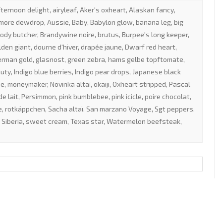
fternoon delight
,
airyleaf
,
Aker's oxheart
,
Alaskan fancy
,
more dewdrop
,
Aussie
,
Baby
,
Babylon glow
,
banana leg
,
big
oody butcher
,
Brandywine noire
,
brutus
,
Burpee's long keeper
,
lden giant
,
dourne d'hiver
,
drapée jaune
,
Dwarf red heart
,
erman gold
,
glasnost
,
green zebra
,
hams gelbe topftomate
,
auty
,
Indigo blue berries
,
Indigo pear drops
,
Japanese black
ue
,
moneymaker
,
Novinka altaï
,
okaiji
,
Oxheart stripped
,
Pascal
de lait
,
Persimmon
,
pink bumblebee
,
pink icicle
,
poire chocolat
,
e
,
rotkäppchen
,
Sacha altaï
,
San marzano Voyage
,
Sgt peppers
,
 Siberia
,
sweet cream
,
Texas star
,
Watermelon beefsteak
,