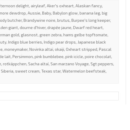
fternoon delight
,
airyleaf
,
Aker's oxheart
,
Alaskan fancy
,
more dewdrop
,
Aussie
,
Baby
,
Babylon glow
,
banana leg
,
big
oody butcher
,
Brandywine noire
,
brutus
,
Burpee's long keeper
,
lden giant
,
dourne d'hiver
,
drapée jaune
,
Dwarf red heart
,
erman gold
,
glasnost
,
green zebra
,
hams gelbe topftomate
,
auty
,
Indigo blue berries
,
Indigo pear drops
,
Japanese black
ue
,
moneymaker
,
Novinka altaï
,
okaiji
,
Oxheart stripped
,
Pascal
de lait
,
Persimmon
,
pink bumblebee
,
pink icicle
,
poire chocolat
,
e
,
rotkäppchen
,
Sacha altaï
,
San marzano Voyage
,
Sgt peppers
,
 Siberia
,
sweet cream
,
Texas star
,
Watermelon beefsteak
,