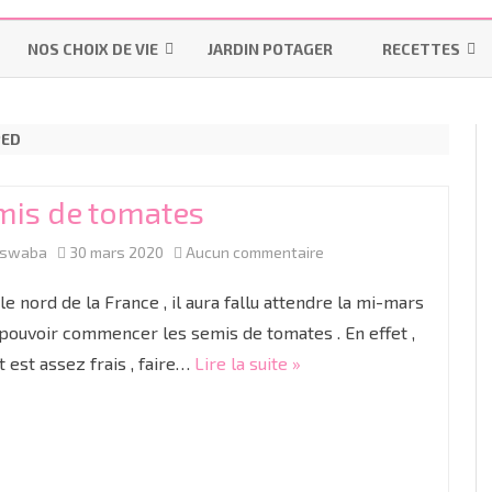
Aller
au
NOS CHOIX DE VIE
JARDIN POTAGER
RECETTES
contenu
LES INDISPENSABLES
LA MAISON
MES-PAINS-MAI
PED
OMS – PRATIQUES UTILISÉES
POURQUOI ALLAITER ?
INSTRUCTION EN FAMILLE
BISCUITS & GÂT
PENDANT UN ACCOUCHEMENT
LES “ON DIT”
IEF
BONS PLANS
LAITAGES
NORMAL
mis de tomates
LE MATÉRIEL
RESSOURCES IEF
R
PRÉPARATION À LA NAISSANCE
sur
aswaba
30 mars 2020
Aucun commentaire
LES COLIQUES
COUCHES LAVABLES
CYCLE 1
GR
TP
ACCOUCHER SANS PÉRIDURALE
Semis
le nord de la France , il aura fallu attendre la mi-mars
DIVERSIFICATION ALIMENTAIRE
LES LANGES
CYCLE 2
M
C
de
pouvoir commencer les semis de tomates . En effet ,
PROJET DE NAISSANCE
t est assez frais , faire…
Lire la suite »
tomates
LINGETTES LAVABLES ET LOTIONS
CYCLE 3
G
CE
C
LA CÉSARIENNE
LINIMENT OLÉO-CALCAIRE BIO
C
C
LE JOUR J