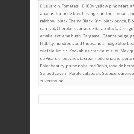
Le Jardin
,
Tomates
1884 yellow pink heart
,
a
ananas. Cœur de bœuf orange
,
andine cornue
,
an
rainbow
,
black Cherry
,
Black Krim
,
black prince
,
Bl
carnival
,
Cherokee
,
corse
,
de Barao black
,
Dixie go
emalia
,
extreme bush
,
Gargamel
,
Géante belge
,
g
Hillbilly
,
hundreds and thousands
,
Indigo blue be
triefele
,
kmicic
,
Kookabura crackle
,
miel du Mexiq
de Picardie
,
peaches & cream
,
pêche jaune
,
perle 
Polar beauty
,
prune noire
,
red Robin
,
rose de bern
Striped cavern. Purple calabash
,
Stupice
,
surprise
zukertraube