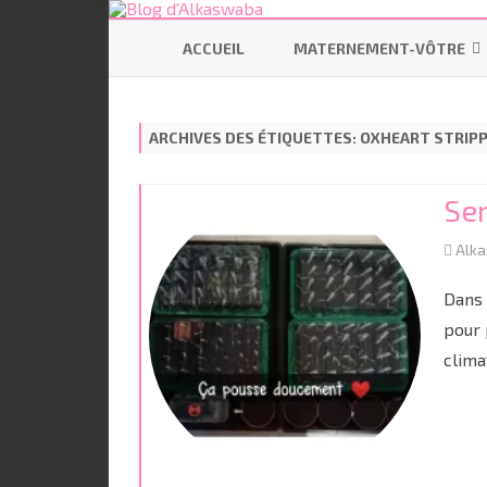
ACCUEIL
MATERNEMENT-VÔTRE
SE PRÉPARER
ARCHIVES DES ÉTIQUETTES:
OXHEART STRIP
ALLAITEMENT
CODODO
Se
PORTAGE
Alk
BÉBÉ ÉCOLO
Dans 
pour 
clima