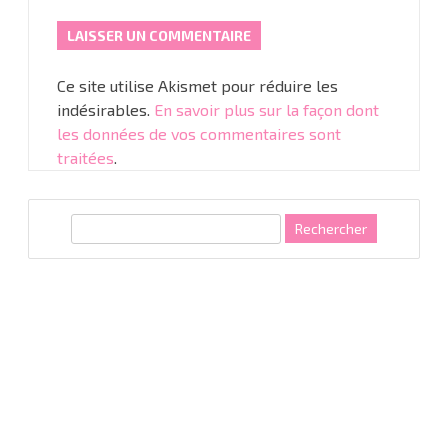
Ce site utilise Akismet pour réduire les
indésirables.
En savoir plus sur la façon dont
les données de vos commentaires sont
traitées
.
R
e
c
h
e
r
c
h
e
r