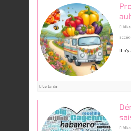
Pro
au
Alk
accéd
Il n’
Le Jardin
Dé
sa
Alk