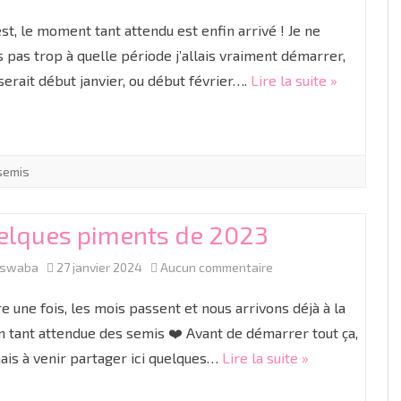
Démarrage
est, le moment tant attendu est enfin arrivé ! Je ne
des
s pas trop à quelle période j’allais vraiment démarrer,
 serait début janvier, ou début février….
Lire la suite »
semis
pour
la
semis
saison
2024
elques piments de 2023
sur
aswaba
27 janvier 2024
Aucun commentaire
Quelques
e une fois, les mois passent et nous arrivons déjà à la
piments
n tant attendue des semis ❤️ Avant de démarrer tout ça,
nais à venir partager ici quelques…
Lire la suite »
de
2023