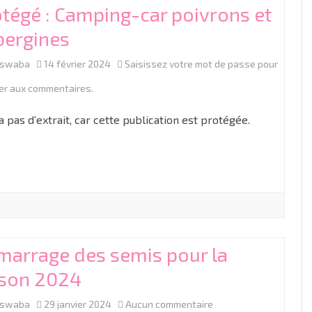
tégé : Camping-car poivrons et
bergines
aswaba
14 février 2024
Saisissez votre mot de passe pour
er aux commentaires.
y a pas d’extrait, car cette publication est protégée.
marrage des semis pour la
ison 2024
sur
aswaba
29 janvier 2024
Aucun commentaire