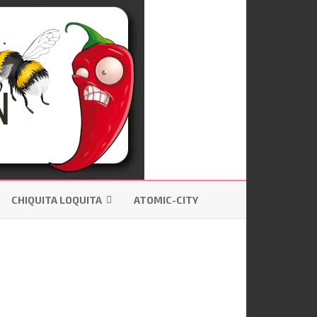
CHIQUITA LOQUITA
ATOMIC-CITY
SON.FR
LE COIN DE LA LITTÉRATURE
EAUX
RECETTES EUD’MIN COIN
101 CONSEILS POUR DEVENIR UN
ADULTE RESPONSABLE