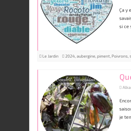
Ça y 
savai
si ce
Le Jardin
2024
,
aubergine
,
piment
,
Poivrons
,
Qu
Alk
Encor
saiso
je te