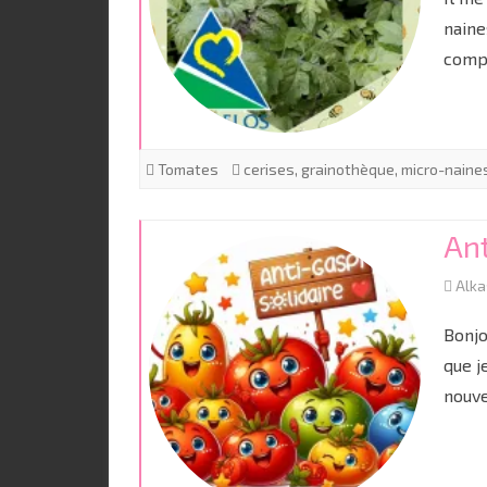
naine
compo
Tomates
cerises
,
grainothèque
,
micro-naine
Ant
Alk
Bonjo
que j
nouve