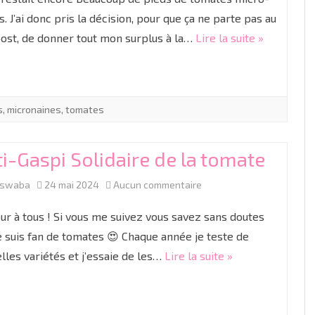
de
s. J’ai donc pris la décision, pour que ça ne parte pas au
st, de donner tout mon surplus à la…
Lire la suite »
tomates
micro
naines
s
,
micronaines
,
tomates
pour
la
i-Gaspi Solidaire de la tomate
grainothèque
sur
aswaba
24 mai 2024
Aucun commentaire
de
Anti-
Wattrelos
ur à tous ! Si vous me suivez vous savez sans doutes
Gaspi
e suis fan de tomates 😍 Chaque année je teste de
lles variétés et j’essaie de les…
Lire la suite »
Solidaire
de
la