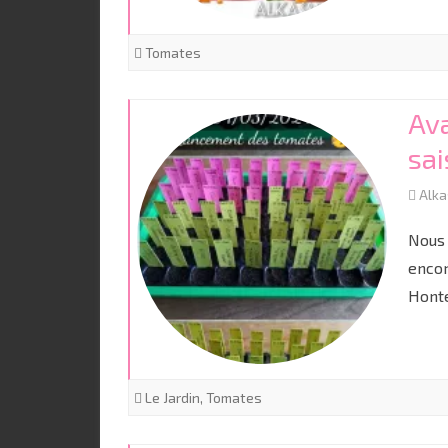
Tomates
Av
sa
Alk
Nous 
encor
Hont
Le Jardin
,
Tomates