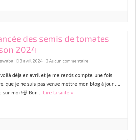
tomate
ancée des semis de tomates
ison 2024
sur
aswaba
3 avril 2024
Aucun commentaire
Avancée
voilà déjà en avril et je me rends compte, une fois
des
e, que je ne suis pas venue mettre mon blog à jour ….
e sur moi !🤣 Bon…
Lire la suite »
semis
de
tomates
saison
2024