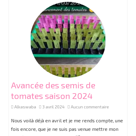
la
grainothèque
de
Wattrelos
Avancée des semis de
tomates saison 2024
sur
Alkaswaba
3 avril 2024
Aucun commentaire
Avancée
Nous voilà déjà en avril et je me rends compte, une
des
fois encore, que je ne suis pas venue mettre mon