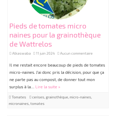
Pieds de tomates micro
naines pour la grainothèque
de Wattrelos
sur
Alkaswaba
11 juin 2024
Aucun commentaire
Pieds
Il me restait encore beaucoup de pieds de tomates
de
micro-naines. J’ai donc pris la décision, pour que ça
ne parte pas au compost, de donner tout mon
tomates
surplus à la…
Lire la suite »
micro
Tomates
cerises
,
grainothèque
,
micro-naines
,
naines
micronaines
,
tomates
pour