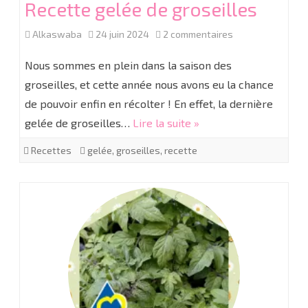
Recette gelée de groseilles
sur
Alkaswaba
24 juin 2024
2 commentaires
Recette
Nous sommes en plein dans la saison des
gelée
groseilles, et cette année nous avons eu la chance
de pouvoir enfin en récolter ! En effet, la dernière
de
gelée de groseilles…
Lire la suite »
groseilles
Recettes
gelée
,
groseilles
,
recette