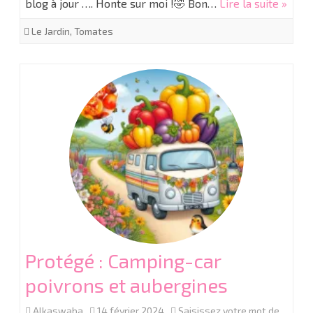
blog à jour …. Honte sur moi !🤣 Bon…
Lire la suite »
semis
de
Le Jardin
,
Tomates
tomates
saison
2024
Protégé : Camping-car
poivrons et aubergines
Alkaswaba
14 février 2024
Saisissez votre mot de