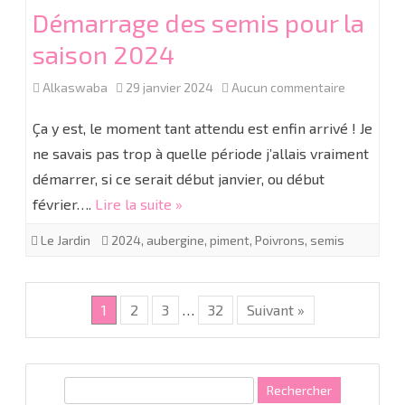
Démarrage des semis pour la
saison 2024
sur
Alkaswaba
29 janvier 2024
Aucun commentaire
Démarrag
Ça y est, le moment tant attendu est enfin arrivé ! Je
des
ne savais pas trop à quelle période j’allais vraiment
démarrer, si ce serait début janvier, ou début
semis
février….
Lire la suite »
pour
Le Jardin
2024
,
aubergine
,
piment
,
Poivrons
,
semis
la
saison
2024
1
2
3
…
32
Suivant »
R