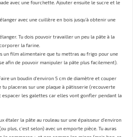
ade avec une fourchette. Ajouter ensuite le sucre et le
langer avec une cuillère en bois jusqu’à obtenir une
mélanger. Tu dois pouvoir travailler un peu la pâte à la
corporer la farine.
ns un film alimentaire que tu mettras au frigo pour une
e afin de pouvoir manipuler la pâte plus facilement).
. Faire un boudin d’environ 5 cm de diamètre et couper
 tu placeras sur une plaque à pâtisserie (recouverte
t espacer les galettes car elles vont gonfler pendant la
ux étaler la pâte au rouleau sur une épaisseur d’environ
ou plus, c’est selon) avec un emporte pièce. Tu auras
ns le commerce » et pas comme les miens (mais bon, ça