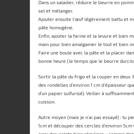
Dans un saladier, réduire le beurre en pomm
sel et mélanger.
Ajouter ensuite l’œuf légèrement battu et mé
pâte homogène.
Enfin, ajouter la farine et la levure et bien 
main pour bien amalgamer le tout et bien in
Faire une boule avec la pâte et la placer da
bonne heure (le temps que le beurre durciss
Sortir la pâte du frigo et la couper en deux
des rondelles d’environ 1 cm d’épaisseur que
d’un papier sulfurisé). Veiller à suffisammen
cuisson.
Autre moyen (mais je n’ai pas essayé) : tu pe
1cm et découper des cercles d’environ 5cm (
ainsi des palets bien réguliers « comme da