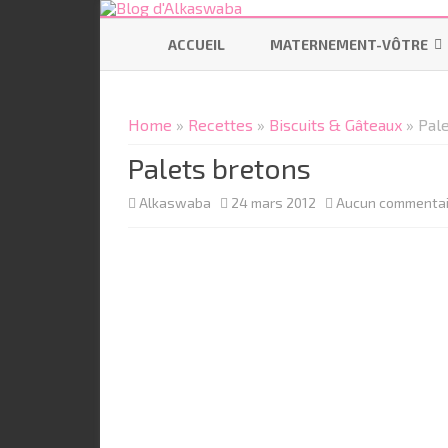
ACCUEIL
MATERNEMENT-VÔTRE
SE PRÉPARER
Home
»
Recettes
»
Biscuits & Gâteaux
» Pal
ALLAITEMENT
Palets bretons
CODODO
Alkaswaba
24 mars 2012
Aucun commentai
PORTAGE
BÉBÉ ÉCOLO