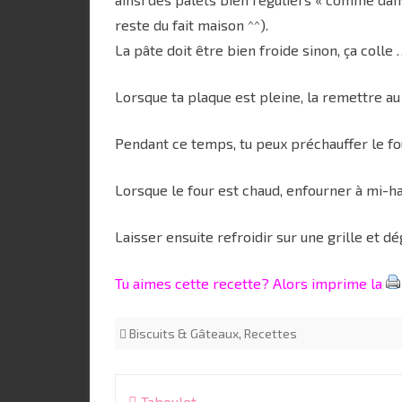
reste du fait maison ^^).
La pâte doit être bien froide sinon, ça colle
Lorsque ta plaque est pleine, la remettre au
Pendant ce temps, tu peux préchauffer le fo
Lorsque le four est chaud, enfourner à mi-h
Laisser ensuite refroidir sur une grille et d
Tu aimes cette recette? Alors imprime la
Biscuits & Gâteaux
,
Recettes
Navigation
Taboulet