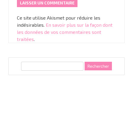
Ce site utilise Akismet pour réduire les
indésirables.
En savoir plus sur la façon dont
les données de vos commentaires sont
traitées
.
R
e
c
h
e
r
c
h
e
r