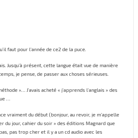
il faut pour l’année de ce2 de la puce.
. Jusqu’à présent, cette langue était vue de manière
t temps, je pense, de passer aux choses sérieuses.
méthode »… J’avais acheté « j’apprends l’anglais » des
cue …
e vraiment du début (bonjour, au revoir, je m’appelle
ier du jour, cahier du soir » des éditions Magnard que
s, pas trop cher et il y a un cd audio avec les