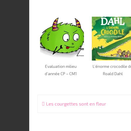
Evaluation milieu
L’énorme crocodile d
d’année CP – CM1
Roald Dahl
Navigation
Les courgettes sont en fleur
de
l’article