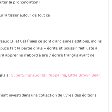
uter la prononciation !
ra tisser autour de tout ça.
veaux CP et Ce1 (mais ce sont d’anciennes éditions, moins
puce fait la partie orale + écrite et poussin fait juste à
qu’il apprenne d’abord à lire / écrire français avant de
glais :
SuperSimpleSongs
,
Peppa Pig
,
Little Brown Bear
,
ment investi dans une collection de livres des éditions