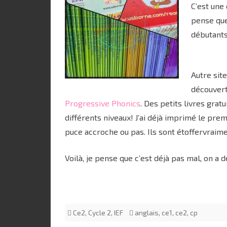
C’est une
pense que
débutants
Autre site
découvert 
Progressive Phonics
. Des petits livres grat
différents niveaux! J’ai déjà imprimé le premi
puce accroche ou pas. Ils sont étoffervraimen
Voilà, je pense que c’est déjà pas mal, on a de
Ce2
,
Cycle 2
,
IEF
anglais
,
ce1
,
ce2
,
cp