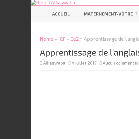
ACCUEIL
MATERNEMENT-VÔTRE
SE PRÉPARER
Home
»
IEF
»
Ce2
» Apprentissage de l’angla
ALLAITEMENT
Apprentissage de l’anglai
CODODO
Alkaswaba
4 juillet 2017
Aucun commentai
PORTAGE
BÉBÉ ÉCOLO