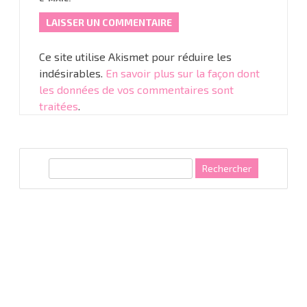
Ce site utilise Akismet pour réduire les
indésirables.
En savoir plus sur la façon dont
les données de vos commentaires sont
traitées
.
R
e
c
h
e
r
c
h
e