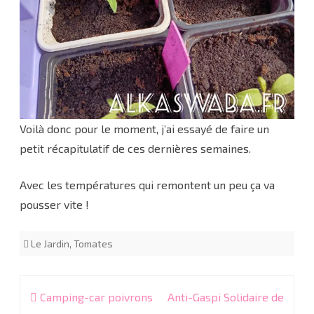
Voilà donc pour le moment, j’ai essayé de faire un
petit récapitulatif de ces dernières semaines.
Avec les températures qui remontent un peu ça va
pousser vite !
Le Jardin
,
Tomates
Navigation
Camping-car poivrons
Anti-Gaspi Solidaire de