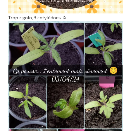
Trop rigolo, 3 cotylédons ☺️