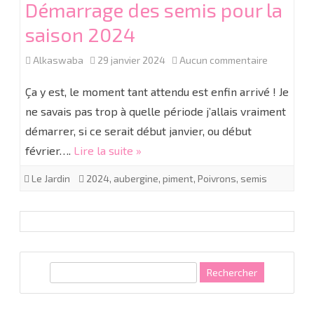
Démarrage des semis pour la
saison 2024
sur
Alkaswaba
29 janvier 2024
Aucun commentaire
Démarrag
Ça y est, le moment tant attendu est enfin arrivé ! Je
des
ne savais pas trop à quelle période j’allais vraiment
démarrer, si ce serait début janvier, ou début
semis
février….
Lire la suite »
pour
Le Jardin
2024
,
aubergine
,
piment
,
Poivrons
,
semis
la
saison
2024
R
e
c