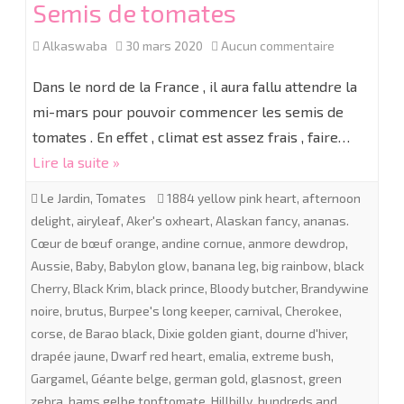
Semis de tomates
sur
Alkaswaba
30 mars 2020
Aucun commentaire
Semis
Dans le nord de la France , il aura fallu attendre la
de
mi-mars pour pouvoir commencer les semis de
tomates . En effet , climat est assez frais , faire…
tomates
Lire la suite »
Le Jardin
,
Tomates
1884 yellow pink heart
,
afternoon
delight
,
airyleaf
,
Aker's oxheart
,
Alaskan fancy
,
ananas.
Cœur de bœuf orange
,
andine cornue
,
anmore dewdrop
,
Aussie
,
Baby
,
Babylon glow
,
banana leg
,
big rainbow
,
black
Cherry
,
Black Krim
,
black prince
,
Bloody butcher
,
Brandywine
noire
,
brutus
,
Burpee's long keeper
,
carnival
,
Cherokee
,
corse
,
de Barao black
,
Dixie golden giant
,
dourne d'hiver
,
drapée jaune
,
Dwarf red heart
,
emalia
,
extreme bush
,
Gargamel
,
Géante belge
,
german gold
,
glasnost
,
green
zebra
,
hams gelbe topftomate
,
Hillbilly
,
hundreds and