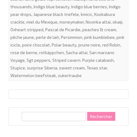
thousands
,
Indigo blue beauty
,
Indigo blue berries
,
Indigo
pear drops
,
Japanese black triefele
,
kmicic
,
Kookabura
crackle
,
miel du Mexique
,
moneymaker
,
Novinka altaï
,
okaiji
,
Oxheart stripped
,
Pascal de Picardie
,
peaches & cream
,
pêche jaune
,
perle de lait
,
Persimmon
,
pink bumblebee
,
pink
icicle
,
poire chocolat
,
Polar beauty
,
prune noire
,
red Robin
,
rose de berne
,
rotkäppchen
,
Sacha altaï
,
San marzano
Voyage
,
Sgt peppers
,
Striped cavern. Purple calabash
,
Stupice
,
surprise Siberia
,
sweet cream
,
Texas star
,
Watermelon beefsteak
,
zukertraube
R
e
c