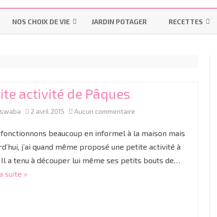
Aller
au
NOS CHOIX DE VIE
JARDIN POTAGER
RECETTES
contenu
LES INDISPENSABLES
LA MAISON
MES-PAINS-MAI
OMS – PRATIQUES UTILISÉES
POURQUOI ALLAITER ?
INSTRUCTION EN FAMILLE
BISCUITS & GÂT
PENDANT UN ACCOUCHEMENT
LES “ON DIT”
IEF
BONS PLANS
LAITAGES
NORMAL
ite activité de Pâques
LE MATÉRIEL
RESSOURCES IEF
R
PRÉPARATION À LA NAISSANCE
sur
aswaba
2 avril 2015
Aucun commentaire
LES COLIQUES
COUCHES LAVABLES
CYCLE 1
GR
TP
ACCOUCHER SANS PÉRIDURALE
Petite
fonctionnons beaucoup en informel à la maison mais
DIVERSIFICATION ALIMENTAIRE
LES LANGES
CYCLE 2
M
C
activité
rd’hui, j’ai quand même proposé une petite activité à
PROJET DE NAISSANCE
 Il a tenu à découper lui même ses petits bouts de…
de
LINGETTES LAVABLES ET LOTIONS
CYCLE 3
G
CE
C
LA CÉSARIENNE
a suite »
Pâques
LINIMENT OLÉO-CALCAIRE BIO
C
C
LE JOUR J