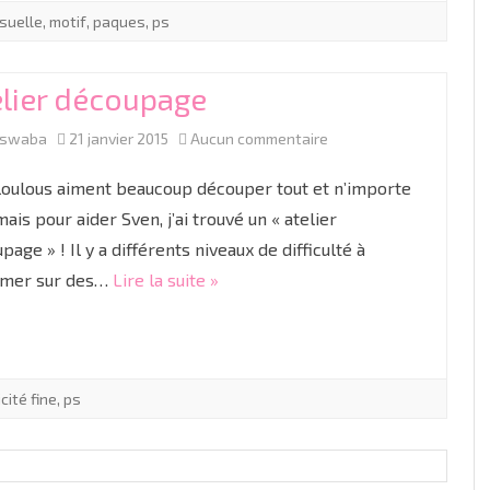
isuelle
,
motif
,
paques
,
ps
elier découpage
sur
aswaba
21 janvier 2015
Aucun commentaire
Atelier
oulous aiment beaucoup découper tout et n’importe
découpage
mais pour aider Sven, j’ai trouvé un « atelier
page » ! Il y a différents niveaux de difficulté à
imer sur des…
Lire la suite »
cité fine
,
ps