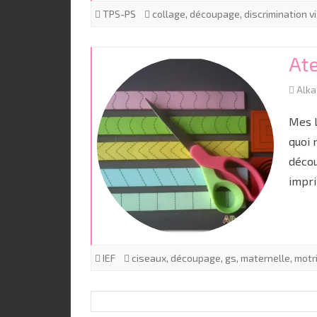
TPS-PS
collage
,
découpage
,
discrimination v
At
Alk
Mes l
quoi 
décou
impr
IEF
ciseaux
,
découpage
,
gs
,
maternelle
,
motri