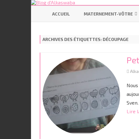
ACCUEIL
MATERNEMENT-VÔTRE
SE PRÉPARER
ARCHIVES DES ÉTIQUETTES:
DÉCOUPAGE
ALLAITEMENT
CODODO
Pet
PORTAGE
Alk
BÉBÉ ÉCOLO
Nous 
aujou
Sven.
Lire l