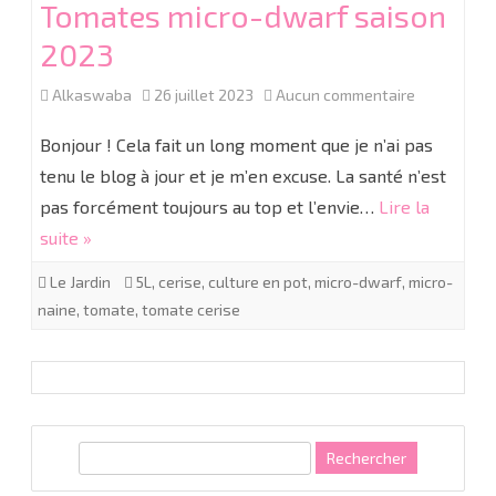
Tomates micro-dwarf saison
2023
sur
Alkaswaba
26 juillet 2023
Aucun commentaire
Tomates
Bonjour ! Cela fait un long moment que je n’ai pas
micro-
tenu le blog à jour et je m’en excuse. La santé n’est
pas forcément toujours au top et l’envie…
Lire la
dwarf
suite »
saison
Le Jardin
5L
,
cerise
,
culture en pot
,
micro-dwarf
,
micro-
2023
naine
,
tomate
,
tomate cerise
R
e