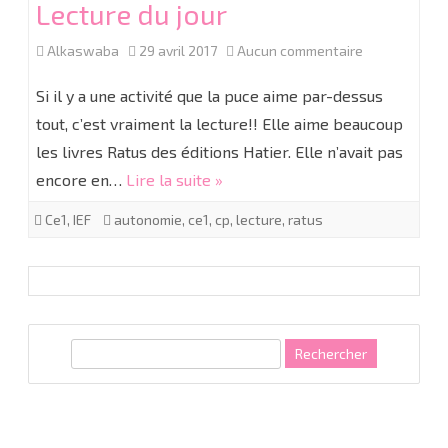
Lecture du jour
sur
Alkaswaba
29 avril 2017
Aucun commentaire
Lecture
Si il y a une activité que la puce aime par-dessus
du
tout, c’est vraiment la lecture!! Elle aime beaucoup
les livres Ratus des éditions Hatier. Elle n’avait pas
jour
encore en…
Lire la suite »
Ce1
,
IEF
autonomie
,
ce1
,
cp
,
lecture
,
ratus
R
e
c
h
e