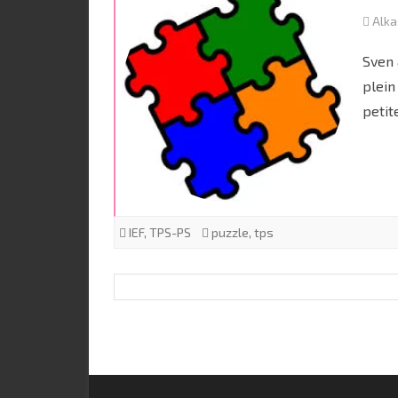
Alk
Sven 
plein
petit
IEF
,
TPS-PS
puzzle
,
tps