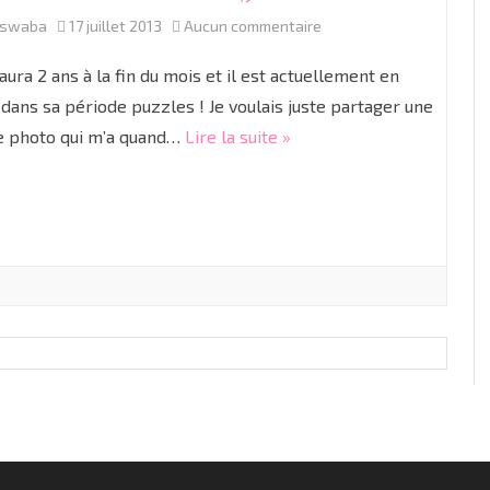
sur
aswaba
17 juillet 2013
Aucun commentaire
Les
aura 2 ans à la fin du mois et il est actuellement en
Puzzles
 dans sa période puzzles ! Je voulais juste partager une
e photo qui m’a quand…
Lire la suite »
de
Sven
;)