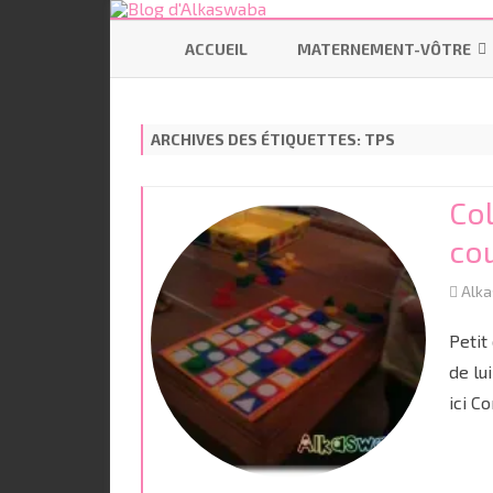
ACCUEIL
MATERNEMENT-VÔTRE
SE PRÉPARER
ARCHIVES DES ÉTIQUETTES:
TPS
ALLAITEMENT
CODODO
Co
PORTAGE
co
BÉBÉ ÉCOLO
Alk
Petit
de lu
ici C