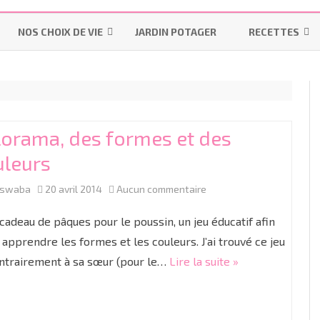
Aller
au
NOS CHOIX DE VIE
JARDIN POTAGER
RECETTES
contenu
LES INDISPENSABLES
LA MAISON
MES-PAINS-MAI
OMS – PRATIQUES UTILISÉES
POURQUOI ALLAITER ?
INSTRUCTION EN FAMILLE
BISCUITS & GÂT
PENDANT UN ACCOUCHEMENT
LES “ON DIT”
IEF
BONS PLANS
LAITAGES
NORMAL
lorama, des formes et des
LE MATÉRIEL
RESSOURCES IEF
R
uleurs
PRÉPARATION À LA NAISSANCE
LES COLIQUES
COUCHES LAVABLES
CYCLE 1
GR
TP
ACCOUCHER SANS PÉRIDURALE
sur
aswaba
20 avril 2014
Aucun commentaire
DIVERSIFICATION ALIMENTAIRE
LES LANGES
CYCLE 2
M
C
Colorama,
PROJET DE NAISSANCE
 cadeau de pâques pour le poussin, un jeu éducatif afin
des
i apprendre les formes et les couleurs. J’ai trouvé ce jeu
LINGETTES LAVABLES ET LOTIONS
CYCLE 3
G
CE
C
LA CÉSARIENNE
ontrairement à sa sœur (pour le…
Lire la suite »
formes
LINIMENT OLÉO-CALCAIRE BIO
C
C
LE JOUR J
et
des