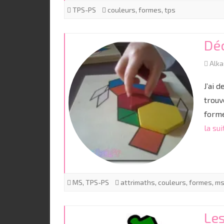
TPS-PS
couleurs
,
formes
,
tps
Dé
Alk
J’ai 
trouv
forme
la sui
MS
,
TPS-PS
attrimaths
,
couleurs
,
formes
,
m
Les