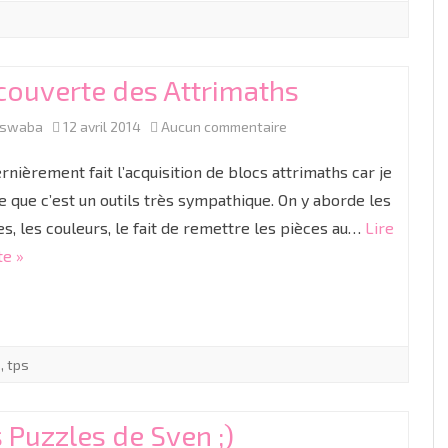
couleurs
couverte des Attrimaths
sur
aswaba
12 avril 2014
Aucun commentaire
Découverte
dernièrement fait l’acquisition de blocs attrimaths car je
des
e que c’est un outils très sympathique. On y aborde les
s, les couleurs, le fait de remettre les pièces au…
Lire
Attrimaths
te »
s
,
tps
 Puzzles de Sven ;)