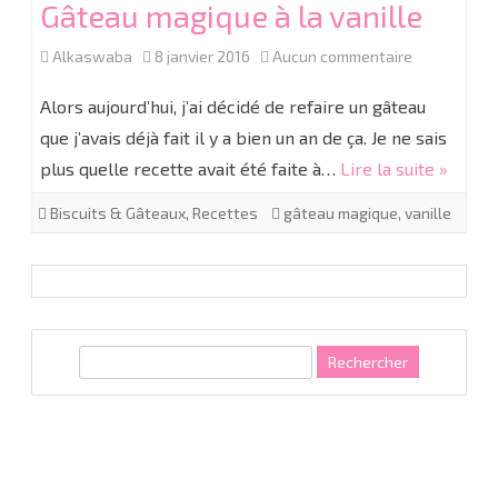
Gâteau magique à la vanille
sur
Alkaswaba
8 janvier 2016
Aucun commentaire
Gâteau
Alors aujourd’hui, j’ai décidé de refaire un gâteau
magique
que j’avais déjà fait il y a bien un an de ça. Je ne sais
plus quelle recette avait été faite à…
Lire la suite »
à
la
Biscuits & Gâteaux
,
Recettes
gâteau magique
,
vanille
vanille
R
e
c
h
e
r