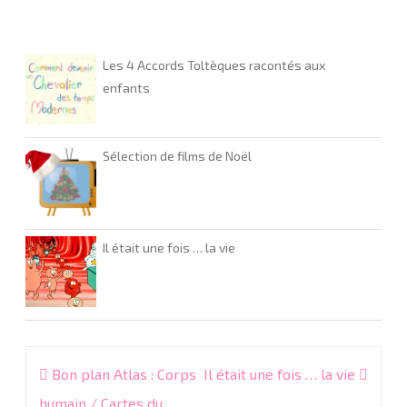
Les 4 Accords Toltèques racontés aux
enfants
Sélection de films de Noël
Il était une fois … la vie
Navigation
Bon plan Atlas : Corps
Il était une fois … la vie
de
humain / Cartes du