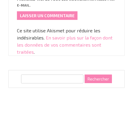
E-MAIL.
Ce site utilise Akismet pour réduire les
indésirables.
En savoir plus sur la façon dont
les données de vos commentaires sont
traitées
.
R
e
c
h
e
r
c
h