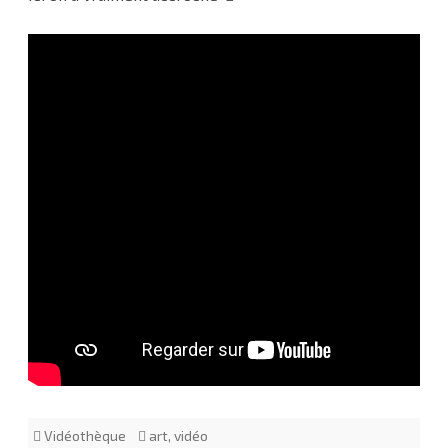
Vidéothèque
art
,
vidéo