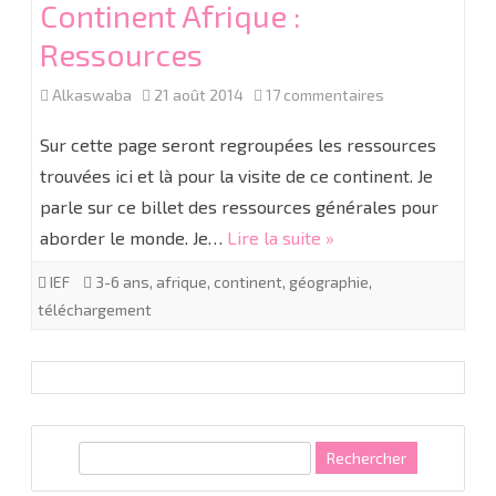
Continent Afrique :
Ressources
sur
Alkaswaba
21 août 2014
17 commentaires
Continent
Sur cette page seront regroupées les ressources
Afrique
trouvées ici et là pour la visite de ce continent. Je
parle sur ce billet des ressources générales pour
:
aborder le monde. Je…
Lire la suite »
Ressources
IEF
3-6 ans
,
afrique
,
continent
,
géographie
,
téléchargement
R
e