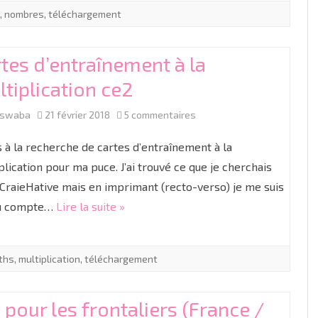
,
nombres
,
téléchargement
nombres
0
tes d’entraînement à la
à
tiplication ce2
20
sur
aswaba
21 février 2018
5 commentaires
Cartes
is à la recherche de cartes d’entraînement à la
d’entraînement
plication pour ma puce. J’ai trouvé ce que je cherchais
CraieHative mais en imprimant (recto-verso) je me suis
à
u compte…
Lire la suite »
la
multiplication
ths
,
multiplication
,
téléchargement
ce2
 pour les frontaliers (France /