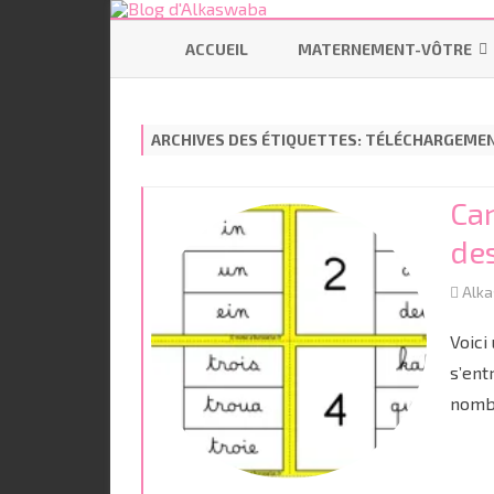
ACCUEIL
MATERNEMENT-VÔTRE
SE PRÉPARER
ARCHIVES DES ÉTIQUETTES:
TÉLÉCHARGEME
ALLAITEMENT
CODODO
Car
PORTAGE
de
BÉBÉ ÉCOLO
Alk
Voici 
s’ent
nombr