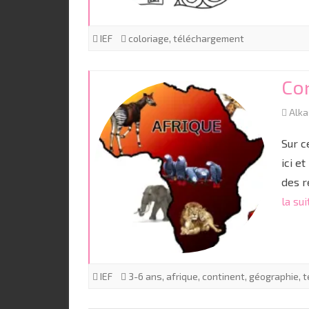
IEF
coloriage
,
téléchargement
Con
Alk
Sur c
ici et
des r
la sui
IEF
3-6 ans
,
afrique
,
continent
,
géographie
,
t