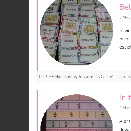
Bel
Alk
Je vi
puce.
est p
CP
,
IEF
,
Non classé
,
Ressources Cp-Ce1
cp
,
je
Ini
Alk
Alors
devoi