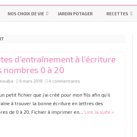
Aller
au
NOS CHOIX DE VIE
JARDIN POTAGER
RECETTES
contenu
LES INDISPENSABLES
LA MAISON
MES-PAINS-MAI
NT
OMS – PRATIQUES UTILISÉES
POURQUOI ALLAITER ?
INSTRUCTION EN FAMILLE
BISCUITS & GÂT
PENDANT UN ACCOUCHEMENT
LES “ON DIT”
IEF
BONS PLANS
LAITAGES
NORMAL
tes d’entraînement à l’écriture
LE MATÉRIEL
RESSOURCES IEF
R
s nombres 0 à 20
PRÉPARATION À LA NAISSANCE
LES COLIQUES
COUCHES LAVABLES
CYCLE 1
GR
TP
ACCOUCHER SANS PÉRIDURALE
sur
aswaba
6 mars 2018
4 commentaires
DIVERSIFICATION ALIMENTAIRE
LES LANGES
CYCLE 2
M
C
Cartes
PROJET DE NAISSANCE
un petit fichier que j’ai créé pour mon fils afin qu’il
d’entraînement
raîne à trouver la bonne écriture en lettres des
LINGETTES LAVABLES ET LOTIONS
CYCLE 3
G
CE
C
LA CÉSARIENNE
es de 0 à 20. Fichier à imprimer en…
Lire la suite »
à
LINIMENT OLÉO-CALCAIRE BIO
C
C
LE JOUR J
l’écriture
des