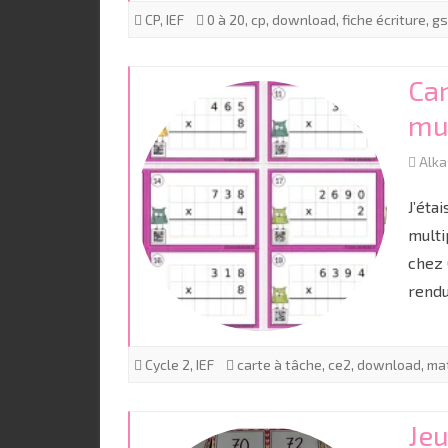
CP
,
IEF
0 à 20
,
cp
,
download
,
fiche écriture
,
gs
Car
mul
Alk
J’éta
multi
chez 
rend
Cycle 2
,
IEF
carte à tâche
,
ce2
,
download
,
ma
Jeu