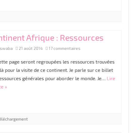
tinent Afrique : Ressources
sur
aswaba
21 août 2014
17 commentaires
Continent
ette page seront regroupées les ressources trouvées
Afrique
 là pour la visite de ce continent. Je parle sur ce billet
essources générales pour aborder le monde. Je…
Lire
:
te »
Ressources
éléchargement