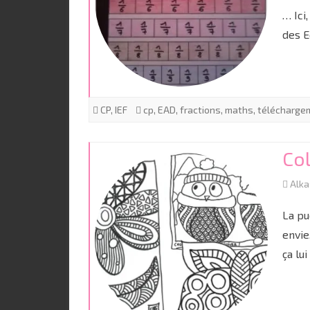
… Ici
des 
CP
,
IEF
cp
,
EAD
,
fractions
,
maths
,
télécharge
Co
Alk
La pu
envie
ça lu