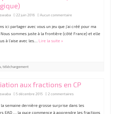
gique)
sur
aswaba
22 juin 2016
Aucun commentaire
Jeu
ens ici partager avec vous un jeu que j’ai créé pour ma
pour
 Nous sommes juste à la frontière (côté France) et elle
lus à l’aise avec les…
Lire la suite »
les
frontaliers
(France
u
,
téléchargement
/
Belgique)
tiation aux fractions en CP
sur
aswaba
5 décembre 2015
2 commentaires
Initiation
 la semaine dernière grosse surprise dans les
aux
rs EAD … la puce commence à apprendre les fractions