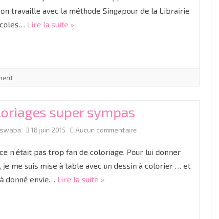
, on travaille avec la méthode Singapour de la Librairie
fractions
Ecoles…
Lire la suite »
en
CP
ment
loriages super sympas
sur
aswaba
18 juin 2015
Aucun commentaire
Coloriages
ce n’était pas trop fan de coloriage. Pour lui donner
super
, je me suis mise à table avec un dessin à colorier … et
i à donné envie…
Lire la suite »
sympas