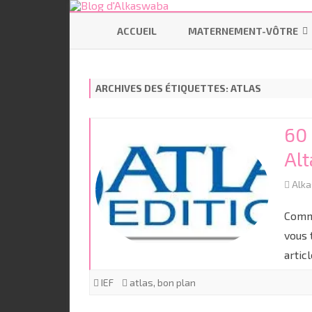
ACCUEIL
MATERNEMENT-VÔTRE
SE PRÉPARER
ARCHIVES DES ÉTIQUETTES:
ATLAS
ALLAITEMENT
CODODO
60 
PORTAGE
Alt
BÉBÉ ÉCOLO
Alk
Comme
vous 
artic
IEF
atlas
,
bon plan