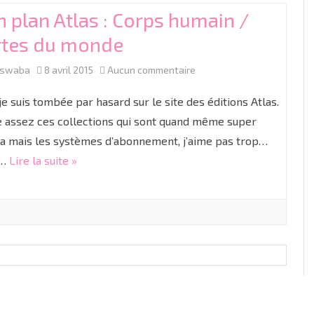
 plan Atlas : Corps humain /
et
rtes du monde
Altas
en
sur
aswaba
8 avril 2015
Aucun commentaire
Cartes
Bon
 je suis tombée par hasard sur le site des éditions Atlas.
reçues
plan
e assez ces collections qui sont quand même super
 mais les systèmes d’abonnement, j’aime pas trop…
Atlas
x…
Lire la suite »
:
Corps
humain
/
Cartes
du