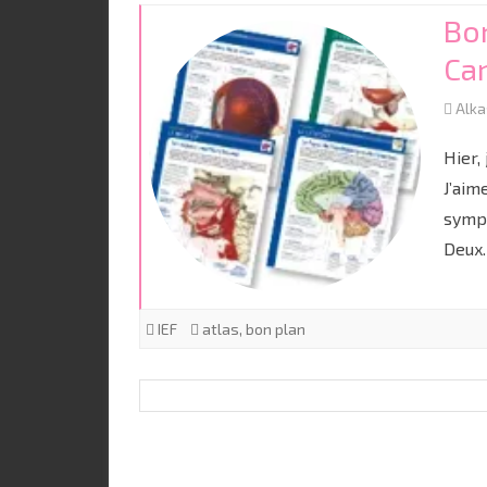
Bon
Ca
Alk
Hier,
J’aim
sympa
Deu
IEF
atlas
,
bon plan