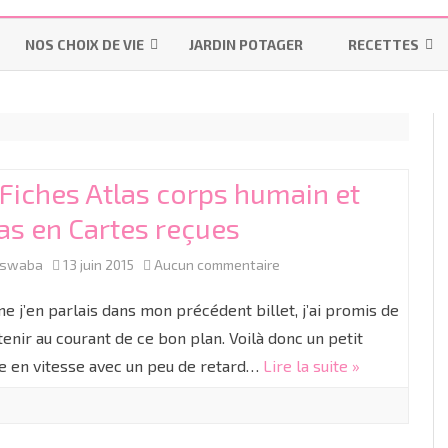
Aller
au
NOS CHOIX DE VIE
JARDIN POTAGER
RECETTES
contenu
LES INDISPENSABLES
LA MAISON
MES-PAINS-MAI
OMS – PRATIQUES UTILISÉES
POURQUOI ALLAITER ?
INSTRUCTION EN FAMILLE
BISCUITS & GÂT
PENDANT UN ACCOUCHEMENT
LES “ON DIT”
IEF
BONS PLANS
LAITAGES
NORMAL
Fiches Atlas corps humain et
LE MATÉRIEL
RESSOURCES IEF
R
as en Cartes reçues
PRÉPARATION À LA NAISSANCE
LES COLIQUES
COUCHES LAVABLES
CYCLE 1
GR
TP
ACCOUCHER SANS PÉRIDURALE
sur
aswaba
13 juin 2015
Aucun commentaire
DIVERSIFICATION ALIMENTAIRE
LES LANGES
CYCLE 2
M
C
60
PROJET DE NAISSANCE
 j’en parlais dans mon précédent billet, j’ai promis de
Fiches
tenir au courant de ce bon plan. Voilà donc un petit
LINGETTES LAVABLES ET LOTIONS
CYCLE 3
G
CE
C
LA CÉSARIENNE
le en vitesse avec un peu de retard…
Lire la suite »
Atlas
LINIMENT OLÉO-CALCAIRE BIO
C
C
LE JOUR J
corps
humain