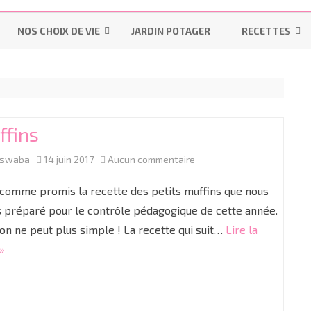
Aller
au
NOS CHOIX DE VIE
JARDIN POTAGER
RECETTES
contenu
LES INDISPENSABLES
LA MAISON
MES-PAINS-MAI
OMS – PRATIQUES UTILISÉES
POURQUOI ALLAITER ?
INSTRUCTION EN FAMILLE
BISCUITS & GÂT
PENDANT UN ACCOUCHEMENT
LES “ON DIT”
IEF
BONS PLANS
LAITAGES
NORMAL
ffins
LE MATÉRIEL
RESSOURCES IEF
R
PRÉPARATION À LA NAISSANCE
sur
aswaba
14 juin 2017
Aucun commentaire
LES COLIQUES
COUCHES LAVABLES
CYCLE 1
GR
TP
ACCOUCHER SANS PÉRIDURALE
Muffins
 comme promis la recette des petits muffins que nous
DIVERSIFICATION ALIMENTAIRE
LES LANGES
CYCLE 2
M
C
 préparé pour le contrôle pédagogique de cette année.
PROJET DE NAISSANCE
 on ne peut plus simple ! La recette qui suit…
Lire la
LINGETTES LAVABLES ET LOTIONS
CYCLE 3
G
CE
C
LA CÉSARIENNE
 »
LINIMENT OLÉO-CALCAIRE BIO
C
C
LE JOUR J