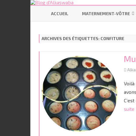
ACCUEIL
MATERNEMENT-VÔTRE
SE PRÉPARER
ARCHIVES DES ÉTIQUETTES:
CONFITURE
ALLAITEMENT
CODODO
Mu
PORTAGE
Alk
BÉBÉ ÉCOLO
Voilà
avons
C’est
suite