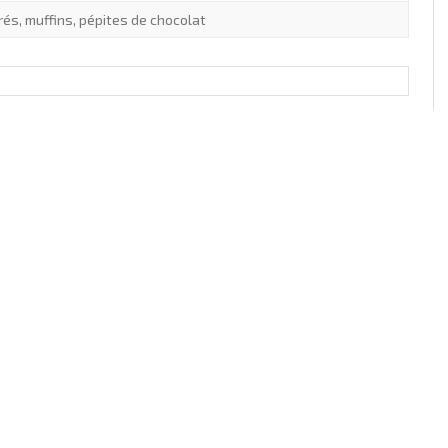
rés
,
muffins
,
pépites de chocolat