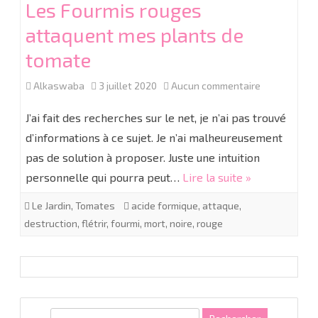
Les Fourmis rouges
attaquent mes plants de
tomate
sur
Alkaswaba
3 juillet 2020
Aucun commentaire
Les
J’ai fait des recherches sur le net, je n’ai pas trouvé
Fourmis
d’informations à ce sujet. Je n’ai malheureusement
pas de solution à proposer. Juste une intuition
rouges
personnelle qui pourra peut…
Lire la suite »
attaquent
Le Jardin
,
Tomates
acide formique
,
attaque
,
mes
destruction
,
flétrir
,
fourmi
,
mort
,
noire
,
rouge
plants
de
tomate
R