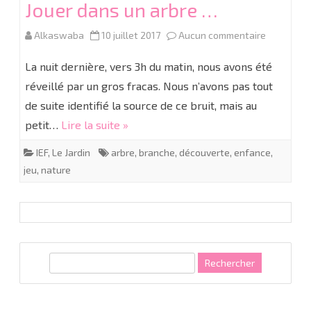
Jouer dans un arbre …
sur
Alkaswaba
10 juillet 2017
Aucun commentaire
Jouer
La nuit dernière, vers 3h du matin, nous avons été
dans
réveillé par un gros fracas. Nous n’avons pas tout
de suite identifié la source de ce bruit, mais au
un
petit…
Lire la suite »
arbre
IEF
,
Le Jardin
arbre
,
branche
,
découverte
,
enfance
,
…
jeu
,
nature
R
e
c