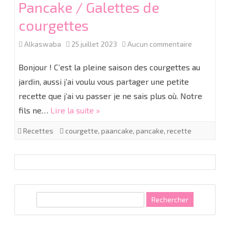
Pancake / Galettes de
courgettes
sur
Alkaswaba
25 juillet 2023
Aucun commentaire
Pancake
Bonjour ! C’est la pleine saison des courgettes au
/
jardin, aussi j’ai voulu vous partager une petite
recette que j’ai vu passer je ne sais plus où. Notre
Galettes
fils ne…
Lire la suite »
de
Recettes
courgette
,
paancake
,
pancake
,
recette
courgettes
R
e
c